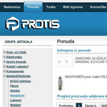
Naslovnica
Ponuda
Tvrtka
Web trgovina
Korisničke 
Ponuda
GRUPE ARTIKALA
Izdvojeno iz ponude
Dom, vrt i hobi
Elektronika
SAMSUNG SLUŠALIC
Igraće konzole
ORIGINAL EO-IC100 Ty
Kabeli i adapteri
Komponente
Mobiteli/Telefonija
MAXPOWER prod. kabel HS-
Držači telefona
Fiksni
Gimbal
Handsfree
Pregled proizvoda odabrane k
Lokatori
Mobiteli
Prethodna
1
Sljedeća
Veli