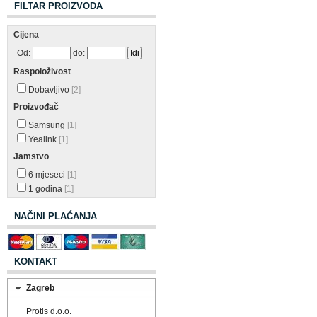
FILTAR PROIZVODA
Cijena
Od:
do:
Raspoloživost
Dobavljivo
[2]
Proizvođač
Samsung
[1]
Yealink
[1]
Jamstvo
6 mjeseci
[1]
1 godina
[1]
NAČINI PLAĆANJA
KONTAKT
Zagreb
Protis d.o.o.