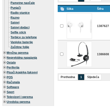
Pametne naočale
Punjači
Slika
Šifra
Radio stanice
Razno
Satovi
1387627
Satovi dodaci
Selfie stick
Torbice za telefone
Vanjske baterije
Zaštitne folije
Mrežna oprema
1386608
Neprekidna napajanja
Ostalo
Periferija
Pisači,kopirke,faksevi
Prethodna
1
Sljedeća
POS
Računala
Software
Sport
Televizori i oprema
Uredska oprema