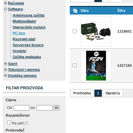
Računala
Software
Slika
Šifra
Antivirusna zaštita
Multimedijalni
Operacijski sustavi
1318601
PC Igre
Razvojni alati
Serverske licence
Uredski
Zaštita podataka
Sport
1427166
Televizori i oprema
Uredska oprema
FILTAR PROIZVODA
Prethodna
1
Sljedeća
Cijena
Od:
do:
Raspoloživost
Na upit
[2]
Proizvođač