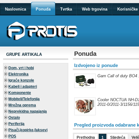
Naslovnica
Ponuda
Tvrtka
Web trgovina
Korisničke 
Ponuda
GRUPE ARTIKALA
Izdvojeno iz ponude
Dom, vrt i hobi
Elektronika
Gam Call of duty BO4 
Igraće konzole
Kabeli i adapteri
Komponente
Mobiteli/Telefonija
Cooler NOCTUA NH-D1
2011-0/2011-3/1156/115
Mrežna oprema
Neprekidna napajanja
Ostalo
Periferija
Pregled proizvoda odabrane k
Pisači,kopirke,faksevi
POS
Prethodna
1
Sljedeća
Veli