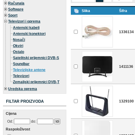
Računala
Software
Slika
Šifra
Sport
Televizori i oprema
Antenski kabeli
1336134
Antenski konektori
Nosači
Okviri
Ostalo
Satelitski prijemnici DVB-S
Soundbar
1411136
Televizijske antene
Televizori
Zemaljski prijemnici DVB-T
Uredska oprema
FILTAR PROIZVODA
1329100
Cijena
Od:
do:
Raspoloživost