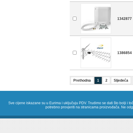
1342877
1386854
Prethodna
1
2
Sljedeća
Sve cijene iskazane su u Eurima i uključuju PDV. Trudimo se dati što bolji i toč
potrebno provjeriti na stranicama proizvođača. Ne odg