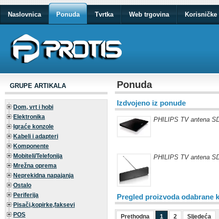
Naslovnica
Ponuda
Tvrtka
Web trgovina
Korisničke 
Ponuda
GRUPE ARTIKALA
Izdvojeno iz ponude
Dom, vrt i hobi
Elektronika
PHILIPS TV antena S
Igraće konzole
Kabeli i adapteri
Komponente
Mobiteli/Telefonija
PHILIPS TV antena S
Mrežna oprema
Neprekidna napajanja
Ostalo
Periferija
Pregled proizvoda odabrane k
Pisači,kopirke,faksevi
POS
Prethodna
1
2
Sljedeća