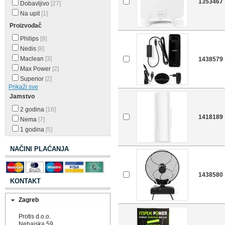
1353467
Dobavljivo
[27]
Na upit
[1]
Proizvođač
Philips
[9]
Nedis
[8]
Maclean
[3]
1438579
Max Power
[2]
Superior
[2]
Prikaži sve
Jamstvo
2 godina
[16]
1418189
Nema
[7]
1 godina
[5]
NAČINI PLAĆANJA
1438580
KONTAKT
Zagreb
Protis d.o.o.
Nehajska 59