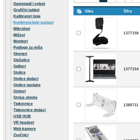
Gamepadi i volani
Grafički tableti
Slika
Šifra
Kalibratori boje
Konferencijski sustavi
Mikrofoni
1377156
Miševi
Monitori
Podloge za miša
Skeneri
Slušalice
Spliteri
1377154
Stolice
Stolice dodaci
Stolice navlake
Stolovi
Stylus olovke
Tipkovnice
1380711
Tipkovnice dodaci
USB HUB
VR headset
Web kamere
Zvučnici