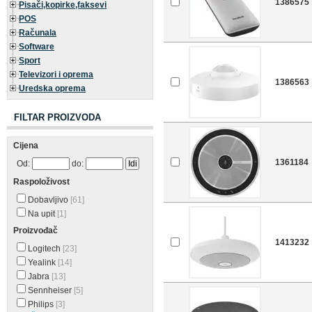
1386575
Pisači,kopirke,faksevi
POS
Računala
Software
Sport
Televizori i oprema
1386563
Uredska oprema
FILTAR PROIZVODA
Cijena
1361184
Od:
do:
Raspoloživost
Dobavljivo
[61]
Na upit
[1]
Proizvođač
1413232
Logitech
[23]
Yealink
[14]
Jabra
[13]
Sennheiser
[5]
Philips
[3]