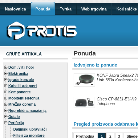
Naslovnica
Ponuda
Tvrtka
Web trgovina
Korisničke 
Ponuda
GRUPE ARTIKALA
Izdvojeno iz ponude
Dom, vrt i hobi
Elektronika
KONF Jabra Speak2 
Igraće konzole
Link 380a Konferenzlös
Kabeli i adapteri
Komponente
Mobiteli/Telefonija
Cisco CP-8831-EU-K9 
Telephone
Mrežna oprema
Neprekidna napajanja
Ostalo
Periferija
Pregled proizvoda odabrane k
Daljinski upravljači
Filteri za monitore
Prethodna
1
2
3
Sljede