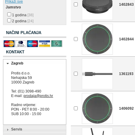
Prikaži sve
1402843
Jamstvo
1 godina
[38]
2 godina
[24]
NAČINI PLAĆANJA
1402844
KONTAKT
Zagreb
Protis d.o.o.
1361193
Nehajska 59
10000 Zagreb
Tel: (01) 3098-490
E-mail:
prodaja@protis.hr
Radno vrijeme:
1406092
PON - PET 8:00 - 20:00
SUB 10:00 - 15:00
Servis