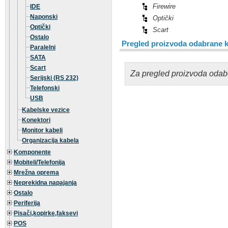
Firewire
IDE
Naponski
Optički
Optički
Scart
Ostalo
Pregled proizvoda odabrane k
Paralelni
SATA
Scart
Za pregled proizvoda odabe
Serijski (RS 232)
Telefonski
USB
Kabelske vezice
Konektori
Monitor kabeli
Organizacija kabela
Komponente
Mobiteli/Telefonija
Mrežna oprema
Neprekidna napajanja
Ostalo
Periferija
Pisači,kopirke,faksevi
POS