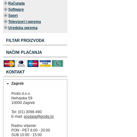
Računala
Software
Sport
Televizori i oprema
Uredska oprema
FILTAR PROIZVODA
NAČINI PLAĆANJA
KONTAKT
Zagreb
Protis d.o.o.
Nehajska 59
10000 Zagreb
Tel: (01) 3098-490
E-mail:
prodaja@protis.hr
Radno vrijeme:
PON - PET 8:00 - 20:00
SUB 10:00 - 15:00