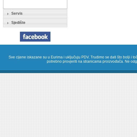
Servis
Sjedište
Sve cijene iskazane su u Eurima i uključuju PDV. Trudimo se dati što bolji i toč
potrebno provjeriti na stranicama proizvođača. Ne odg