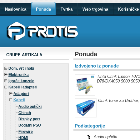
Naslovnica
Ponuda
Tvrtka
Web trgovina
Korisničke 
Ponuda
GRUPE ARTIKALA
Izdvojeno iz ponude
Dom, vrt i hobi
Elektronika
Tinta Orink Epson T071
Igraće konzole
D78/DX4050,5000,5050,
Kabeli i adapteri
Adapteri
Kabeli
Orink toner za Brother
Audio optički
Chinch
Display port
Dodatni PSU
Podkategorije
Firewire
Audio optički
HDMI