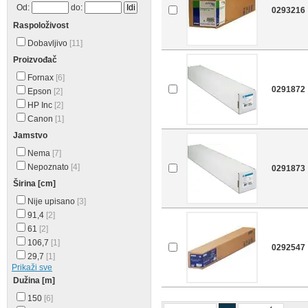
Od:
do:
0293216
Raspoloživost
Dobavljivo
[11]
Proizvođač
Fornax
[6]
0291872
Epson
[2]
HP Inc
[2]
Canon
[1]
Jamstvo
Nema
[7]
Nepoznato
[4]
0291873
Širina [cm]
Nije upisano
[3]
91,4
[2]
61
[2]
106,7
[1]
0292547
29,7
[1]
Prikaži sve
Dužina [m]
150
[6]