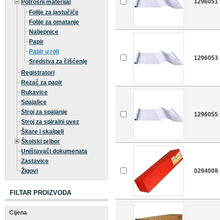
1296051
Potrošni materijal
Folije za jastučiće
Folije za omatanje
Naljepnice
Papir
Papir u roli
1296053
Sredstva za čišćenje
Registratori
Rezač za papir
Rukavice
Spajalice
Stroj za spajanje
1296055
Stroj za spiralni uvez
Škare i skalpeli
Školski pribor
Uništavači dokumenata
Zastavice
Žigovi
0294008
FILTAR PROIZVODA
Cijena