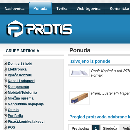
Naslovnica
Ponuda
Tvrtka
Web trgovina
Korisničke 
Ponuda
GRUPE ARTIKALA
Izdvojeno iz ponude
Dom, vrt i hobi
Elektronika
Papir Kopirni u roli 
Igraće konzole
Fornax
Kabeli i adapteri
Komponente
Mobiteli/Telefonija
Prem. Luster Ph.Paper-
Mrežna oprema
Neprekidna napajanja
Ostalo
Periferija
Pregled proizvoda odabrane k
Pisači,kopirke,faksevi
POS
Prethodna
1
Sljedeća
Veli