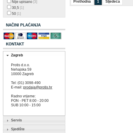
Prethodna
1
Sljedeća
Nije upisano
[3]
30,5
[1]
50
[1]
NAČINI PLAĆANJA
KONTAKT
Zagreb
Protis d.o.o.
Nehajska 59
10000 Zagreb
Tel: (01) 3098-490
E-mail:
prodaja@protis.hr
Radno vrijeme:
PON - PET 8:00 - 20:00
SUB 10:00 - 15:00
Servis
Sjedište