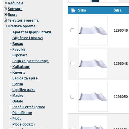
Računala
Software
Slika
Šifra
Sport
Televizori i oprema
Uredska oprema
1296046
Aparat za ljepljivu traku
Bilježnice i blokovi
Bušač
Fascikli
Flipchart
Folija za plastificiranje
1296048
Kalkulatori
Kuverte
Ladica za spise
Ljepila
Ljepljive trake
Maske
1296050
Ostalo
Pisaći i crtaći pribor
Plastifikator
Ploče
Ploče dodatci