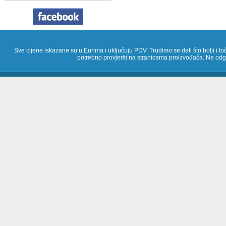
Sve cijene iskazane su u Eurima i uključuju PDV. Trudimo se dati što bolji i toč
potrebno provjeriti na stranicama proizvođača. Ne odg