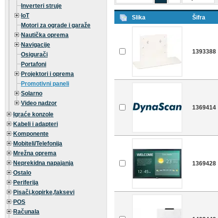
Inverteri struje
IoT
Slika
Šifra
Motori za ograde i garaže
Nautička oprema
Navigacije
1393388
Osigurači
Portafoni
Projektori i oprema
Promotivni paneli
Solarno
Video nadzor
1369414
Igraće konzole
Kabeli i adapteri
Komponente
Mobiteli/Telefonija
Mrežna oprema
Neprekidna napajanja
1369428
Ostalo
Periferija
Pisači,kopirke,faksevi
POS
Računala