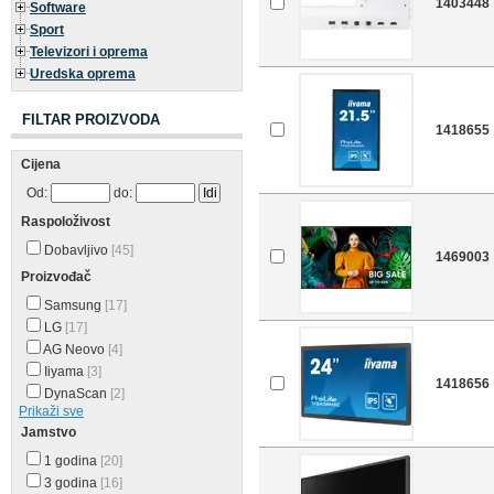
1403448
Software
Sport
Televizori i oprema
Uredska oprema
FILTAR PROIZVODA
1418655
Cijena
Od:
do:
Raspoloživost
Dobavljivo
[45]
1469003
Proizvođač
Samsung
[17]
LG
[17]
AG Neovo
[4]
Iiyama
[3]
1418656
DynaScan
[2]
Prikaži sve
Jamstvo
1 godina
[20]
3 godina
[16]