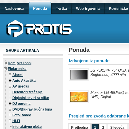
Naslovnica
Ponuda
Tvrtka
Web trgovina
Korisničke 
Ponuda
GRUPE ARTIKALA
Izdvojeno iz ponude
Dom, vrt i hobi
Elektronika
LG 75XS4P 75" UHD, 
Brightness, 4000 nita
Alarmi
Auto Akustika
AV uređaji
Detektori zračenja
Monitor LG 49UH5Q-E.
UHD, Digital...
Digitalni okviri za slike
DJ oprema
DVD/Blu-ray, kućna kina
Foto i video
Pregled proizvoda odabrane k
Hi-Fi
Interaktivne ploče
Prethodna
1
2
Sljedeća