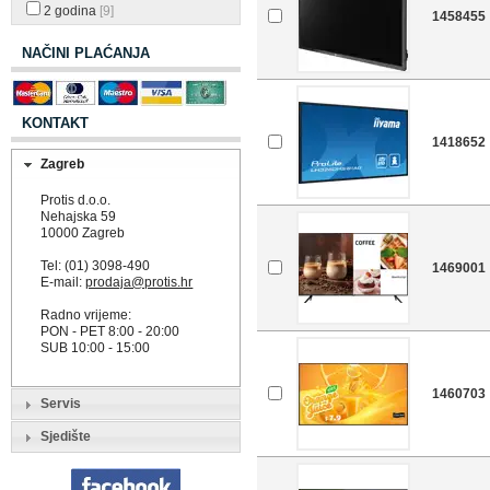
2 godina
[9]
1458455
NAČINI PLAĆANJA
KONTAKT
1418652
Zagreb
Protis d.o.o.
Nehajska 59
10000 Zagreb
Tel: (01) 3098-490
1469001
E-mail:
prodaja@protis.hr
Radno vrijeme:
PON - PET 8:00 - 20:00
SUB 10:00 - 15:00
1460703
Servis
Sjedište