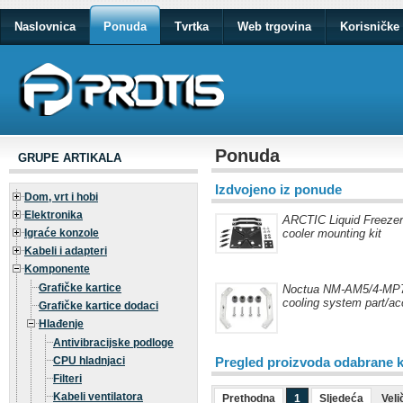
Naslovnica
Ponuda
Tvrtka
Web trgovina
Korisničke 
Ponuda
GRUPE ARTIKALA
Izdvojeno iz ponude
Dom, vrt i hobi
Elektronika
ARCTIC Liquid Freezer 
Igraće konzole
cooler mounting kit
Kabeli i adapteri
Komponente
Grafičke kartice
Noctua NM-AM5/4-MP7
cooling system part/ac
Grafičke kartice dodaci
Hlađenje
Antivibracijske podloge
CPU hladnjaci
Pregled proizvoda odabrane k
Filteri
Kabeli ventilatora
Prethodna
1
Sljedeća
Veli