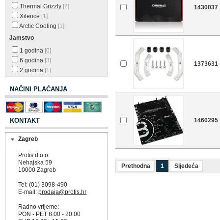
Thermal Grizzly
[2]
1430037
Xilence
[1]
Arctic Cooling
[1]
Jamstvo
1 godina
[6]
6 godina
[3]
1373631
2 godina
[1]
NAČINI PLAĆANJA
KONTAKT
1460295
Zagreb
Protis d.o.o.
Nehajska 59
Prethodna
1
Sljedeća
10000 Zagreb
Tel: (01) 3098-490
E-mail:
prodaja@protis.hr
Radno vrijeme:
PON - PET 8:00 - 20:00