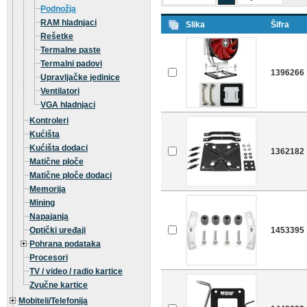
Podnožja
RAM hladnjaci
Slika
Šifra
Rešetke
Termalne paste
Termalni padovi
1396266
Upravljačke jedinice
Ventilatori
VGA hladnjaci
Kontroleri
Kućišta
Kućišta dodaci
1362182
Matične ploče
Matične ploče dodaci
Memorija
Mining
Napajanja
Optički uređaji
1453395
Pohrana podataka
Procesori
TV / video / radio kartice
Zvučne kartice
Mobiteli/Telefonija