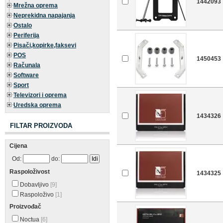
1442093
Mrežna oprema
Neprekidna napajanja
Ostalo
Periferija
Pisači,kopirke,faksevi
POS
1450453
Računala
Software
Sport
Televizori i oprema
Uredska oprema
1434326
FILTAR PROIZVODA
Cijena
Od:
do:
Raspoloživost
1434325
Dobavljivo
[9]
Raspoloživo
[1]
Proizvođač
Noctua
[6]