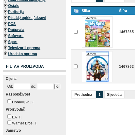
Ostalo
Slika
Šifra
Periferija
Pisači,kopirke,faksevi
POS
Računala
1467365
Software
Sport
Televizori i oprema
Uredska oprema
FILTAR PROIZVODA
1467362
Cijena
Od:
do:
Raspoloživost
Prethodna
1
Sljedeća
Dobavljivo
[2]
Proizvođač
EA
[1]
Warner Bros
[1]
Jamstvo