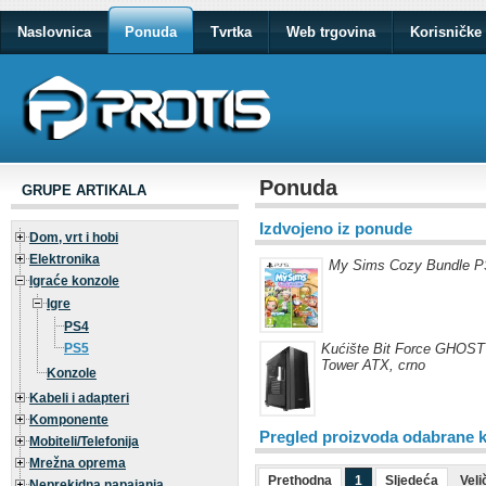
Naslovnica
Ponuda
Tvrtka
Web trgovina
Korisničke 
Ponuda
GRUPE ARTIKALA
Izdvojeno iz ponude
Dom, vrt i hobi
Elektronika
My Sims Cozy Bundle 
Igraće konzole
Igre
PS4
PS5
Kućište Bit Force GHOST
Tower ATX, crno
Konzole
Kabeli i adapteri
Komponente
Pregled proizvoda odabrane k
Mobiteli/Telefonija
Mrežna oprema
Prethodna
1
Sljedeća
Veli
Neprekidna napajanja