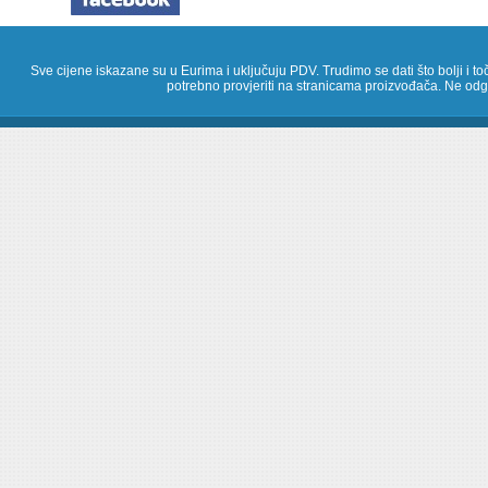
Sve cijene iskazane su u Eurima i uključuju PDV. Trudimo se dati što bolji i toč
potrebno provjeriti na stranicama proizvođača. Ne odg