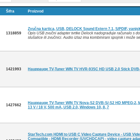
Šifra
Proizvod
Zvučna kartica, USB, DELOCK Sound Extern 7.1, S/PDIF, vanjs
1318859
Opis USB zvučni adapter tvrtke Delock nadograđuje računalo s d
slušalice ili zvučnici. Audio izlaz ima kombinirani spojnik i može se
1421993
Hauppauge TV-Tuner WIN TV HVR-935C HD USB 2.0 Stick DVB
Hauppauge TV-Tuner WIN TV Nova-S2 DVB-S/-S2 HD MPEG-2, MP
1427662
13 V / 18 V, 500 mA, USB 2.0, Windows 10, 8, 7
StarTech.com HDMI to USB C Video Capture Device - USB Video 
Compatible - HDMI Recorder (UVCHDCAP) - video capture adap