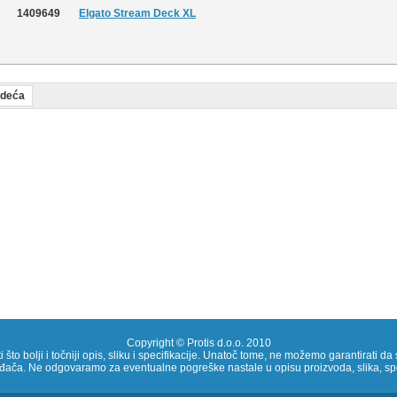
1409649
Elgato Stream Deck XL
edeća
Copyright © Protis d.o.o. 2010
to bolji i točniji opis, sliku i specifikacije. Unatoč tome, ne možemo garantirati da s
ođača. Ne odgovaramo za eventualne pogreške nastale u opisu proizvoda, slika, spe