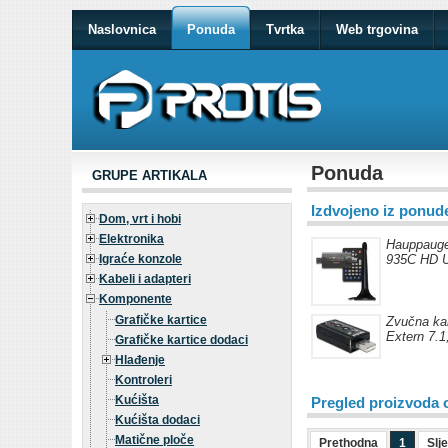
Naslovnica
Ponuda
Tvrtka
Web trgovina
Ponuda
GRUPE ARTIKALA
Izdvojeno iz ponud
Dom, vrt i hobi
Elektronika
Hauppaug
Igraće konzole
935C HD U
Kabeli i adapteri
Komponente
Grafičke kartice
Zvučna ka
Extern 7.1,
Grafičke kartice dodaci
Hlađenje
Kontroleri
Kućišta
Pregled proizvoda 
Kućišta dodaci
Matične ploče
Prethodna
1
Slj