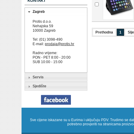
KONTAKT
Zagreb
Protis d.o.o.
Nehajska 59
10000 Zagreb
Prethodna
1
Slj
Tel: (01) 3098-490
E-mail:
prodaja@protis.hr
Radno vrijeme:
PON - PET 8:00 - 20:00
SUB 10:00 - 15:00
Servis
Sjedište
Sve cijene iskazane su u Eurima i uključuju PDV. Trudimo se dati š
potrebno provjeriti na stranicama proizv