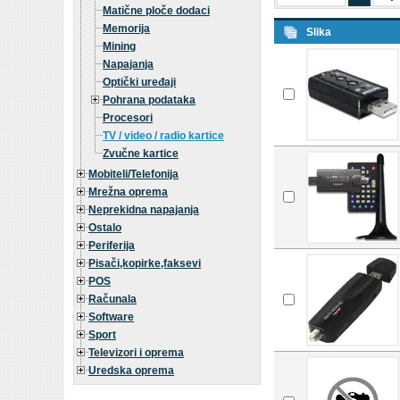
Matične ploče dodaci
Memorija
Slika
Mining
Napajanja
Optički uređaji
Pohrana podataka
Procesori
TV / video / radio kartice
Zvučne kartice
Mobiteli/Telefonija
Mrežna oprema
Neprekidna napajanja
Ostalo
Periferija
Pisači,kopirke,faksevi
POS
Računala
Software
Sport
Televizori i oprema
Uredska oprema