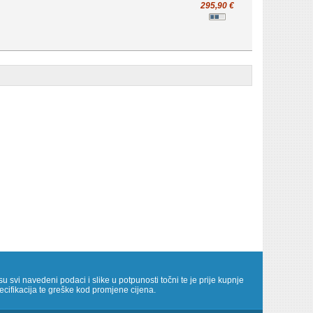
295,90 €
u svi navedeni podaci i slike u potpunosti točni te je prije kupnje
cifikacija te greške kod promjene cijena.