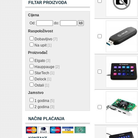
FILTAR PROIZVODA
Cijena
Od:
do:
Raspoloživost
Dobavljivo
[7]
Na upit
[1]
Proizvođač
Elgato
[3]
Hauppauge
[2]
StarTech
[1]
Delock
[1]
Ostali
[1]
Jamstvo
1 godina
[5]
2 godina
[3]
NAČINI PLAĆANJA