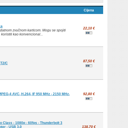
Cijena
ka
22,10 €
odatnom zvučnom karticom. Mogu se spojiti
 koristiti kao konvencional...
87,50 €
-T2/C
EG-4 AVC, H.264, IF 950 MHz - 2150 MHz,
92,80 €
Class - 1080p - 60fps - Thunderbolt 3
ter - USB 3.0
138,70 €