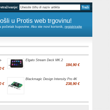
retraživanje:
šli u Protis web trgovinu!
za početak kupovine. Ako ste novi korisnik,
registrirajte
a-
Elgato Stream Deck MK.2
184,90 €
0 €
Blackmagic Design Intensity Pro 4K
0 €
238,90 €