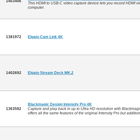
1403406
This HDMI to USB-C video capture device lets you record HDMI v
computer.
1381972
Elgato Cam Link 4K
1402692
Elgato Stream Deck MK.2
Blackmagic Design Intensity Pro 4K
1363592
Capture and play back in up to Ultra HD resolution with Blackmagic'
offers all the same features of the original Intensity Pro but addition