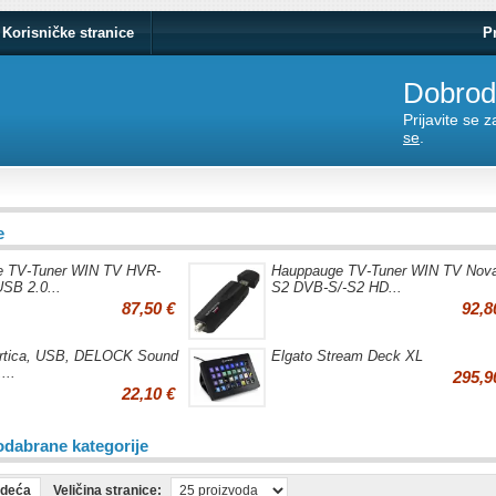
Korisničke stranice
P
Dobrodo
Prijavite se 
se
.
e
e TV-Tuner WIN TV HVR-
Hauppauge TV-Tuner WIN TV Nov
SB 2.0...
S2 DVB-S/-S2 HD...
87,50 €
92,8
rtica, USB, DELOCK Sound
Elgato Stream Deck XL
...
295,9
22,10 €
odabrane kategorije
edeća
Veličina stranice: