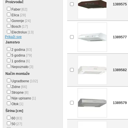
Proizvođač
1389575
Faber
[62]
Elica
[28]
Gorenje
[24]
Bosch
[17]
Electrolux
[13]
Prikaži sve
1389577
Jamstvo
2 godina
[83]
5 godina
[79]
1 godina
[6]
Nepoznato
[3]
1389582
Način montaže
Ugradbene
[102]
Zidne
[66]
Stropne
[8]
Nije upisano
[1]
1389579
Otok
[1]
Širina [cm]
60
[83]
50
[27]