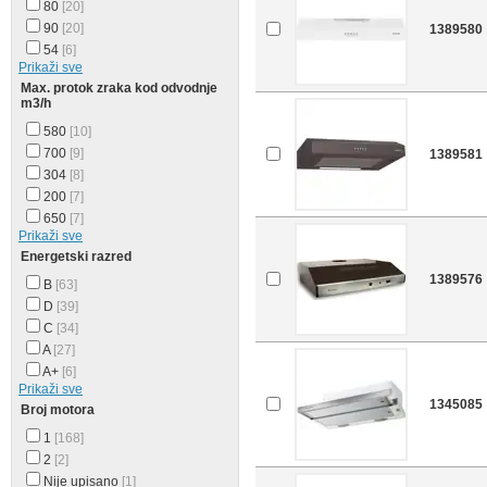
80
[20]
90
[20]
1389580
54
[6]
Prikaži sve
Max. protok zraka kod odvodnje
m3/h
580
[10]
700
[9]
1389581
304
[8]
200
[7]
650
[7]
Prikaži sve
Energetski razred
1389576
B
[63]
D
[39]
C
[34]
A
[27]
A+
[6]
Prikaži sve
1345085
Broj motora
1
[168]
2
[2]
Nije upisano
[1]