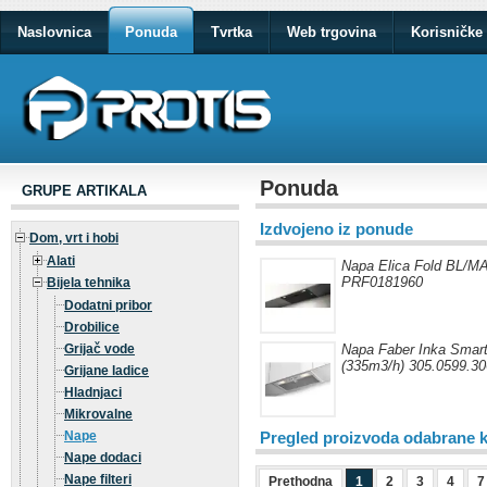
Naslovnica
Ponuda
Tvrtka
Web trgovina
Korisničke 
Ponuda
GRUPE ARTIKALA
Izdvojeno iz ponude
Dom, vrt i hobi
Alati
Napa Elica Fold BL/M
PRF0181960
Bijela tehnika
Dodatni pribor
Drobilice
Grijač vode
Napa Faber Inka Smar
(335m3/h) 305.0599.30
Grijane ladice
Hladnjaci
Mikrovalne
Nape
Pregled proizvoda odabrane k
Nape dodaci
Nape filteri
Prethodna
1
2
3
4
7