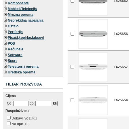
1425662
Komponente
Mobiteli/Telefonija
Mrežna oprema
Neprekidna napajanja
Ostalo
Periferija
1425656
Pisači,kopirke,faksevi
POS
Računala
Software
Sport
Televizori i oprema
1425657
Uredska oprema
FILTAR PROIZVODA
Cijena
1425654
Od:
do:
Raspoloživost
Dobavljivo
[161]
Na upit
[10]