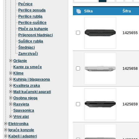
Pećnice
Perilice posuđa
Slika
Šifra
Perilice rublja
Perilice-sušilice
Ploče za kuhanje
1425655
Prijenosni hladnjaci
Sušilice rublja
Štednjaci
Zamrzivači
Grijanje
Kante za smeće
1425658
Klime
Kuhinja i blagavaona
Kvaliteta zraka
Mali kućanski aparati
Osobna njega
Rasvjeta
1425659
Spavaonica
Vrtni alat
Elektronika
Igraće konzole
Kabeli i adapteri