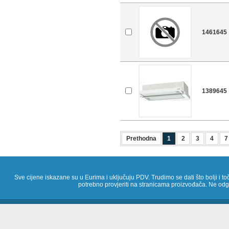
1461645
1389645
Prethodna
1
2
3
4
7
Sve cijene iskazane su u Eurima i uključuju PDV. Trudimo se dati što bolji i toč
potrebno provjeriti na stranicama proizvođača. Ne odg