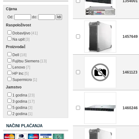
1354001
Cijena
Od:
do:
Raspoloživost
Dobavljivo
[41]
1457649
Na upit
[3]
Proizvođač
Dell
[18]
Fujitsu Siemens
[13]
Lenovo
[7]
1461123
HP Inc
[5]
Supermicro
[1]
Jamstvo
1 godina
[23]
3 godina
[17]
5 godina
[3]
1460246
2 godina
[1]
NAČINI PLAĆANJA