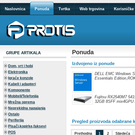
Naslovnica
Ponuda
Tvrtka
Web trgovina
Korisničke 
Ponuda
GRUPE ARTIKALA
Izdvojeno iz ponude
Dom, vrt i hobi
Elektronika
DELL EMC Windows Se
Igraće konzole
Essentials Edition,RO
Kabeli i adapteri
Komponente
Mobiteli/Telefonija
Fujitsu RX2540M7 541
32GB 8SFF mix4GPU
Mrežna oprema
Neprekidna napajanja
Ostalo
Periferija
Pregled proizvoda odabrane k
Pisači,kopirke,faksevi
POS
Prethodna
1
2
Sljedeća