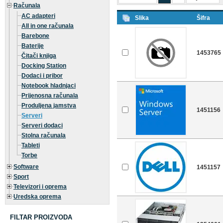
Računala
AC adapteri
Slika
Šifra
All in one računala
Barebone
Baterije
1453765
Čitači knjiga
Docking Station
Dodaci i pribor
Notebook hladnjaci
Prijenosna računala
Produljena jamstva
1451156
Serveri
Serveri dodaci
Stolna računala
Tableti
Torbe
Software
1451157
Sport
Televizori i oprema
Uredska oprema
FILTAR PROIZVODA