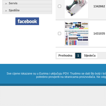
Servis
1342662
Sjedište
1431035
Prethodna
1
Sljedeća
Sve cijene iskazane su u Eurima i uključuju PDV. Trudimo se dati što bolji i toč
potrebno provjeriti na stranicama proizvođača. Ne odg