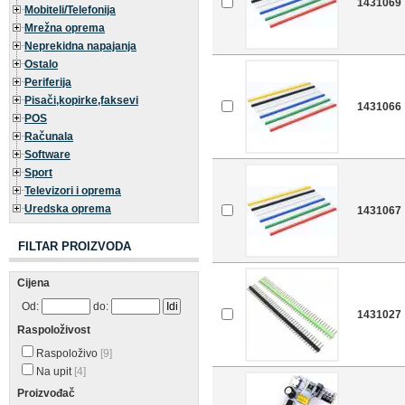
1431069
Mobiteli/Telefonija
Mrežna oprema
Neprekidna napajanja
Ostalo
Periferija
Pisači,kopirke,faksevi
1431066
POS
Računala
Software
Sport
Televizori i oprema
Uredska oprema
1431067
FILTAR PROIZVODA
Cijena
Od:
do:
1431027
Raspoloživost
Raspoloživo
[9]
Na upit
[4]
Proizvođač