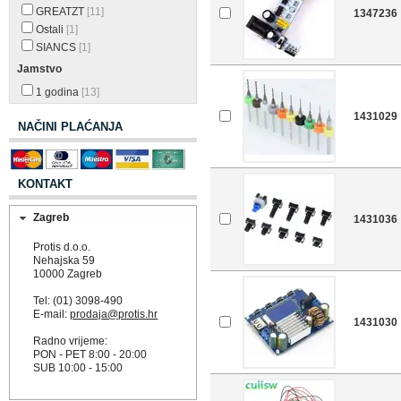
GREATZT
[11]
1347236
Ostali
[1]
SIANCS
[1]
Jamstvo
1 godina
[13]
1431029
NAČINI PLAĆANJA
KONTAKT
Zagreb
1431036
Protis d.o.o.
Nehajska 59
10000 Zagreb
Tel: (01) 3098-490
E-mail:
prodaja@protis.hr
1431030
Radno vrijeme:
PON - PET 8:00 - 20:00
SUB 10:00 - 15:00