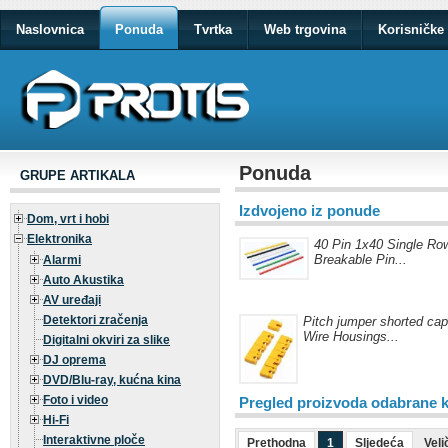
Naslovnica
Ponuda
Tvrtka
Web trgovina
Korisničke 
Ponuda
GRUPE ARTIKALA
Izdvojeno iz ponude
Dom, vrt i hobi
Elektronika
40 Pin 1x40 Single Ro
Breakable Pin...
Alarmi
Auto Akustika
AV uređaji
Detektori zračenja
Pitch jumper shorted ca
Wire Housings...
Digitalni okviri za slike
DJ oprema
DVD/Blu-ray, kućna kina
Foto i video
Pregled proizvoda odabrane k
Hi-Fi
Interaktivne ploče
Prethodna
1
Sljedeća
Veli