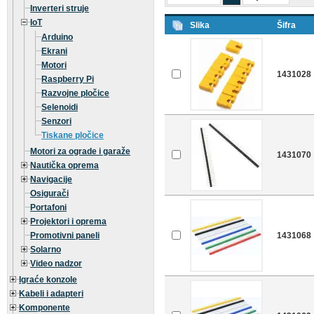
Inverteri struje
IoT
Slika
Šifra
Arduino
Ekrani
Motori
1431028
Raspberry Pi
Razvojne pločice
Selenoidi
Senzori
Tiskane pločice
Motori za ograde i garaže
1431070
Nautička oprema
Navigacije
Osigurači
Portafoni
Projektori i oprema
Promotivni paneli
1431068
Solarno
Video nadzor
Igraće konzole
Kabeli i adapteri
Komponente