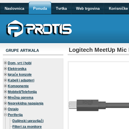
Naslovnica
Ponuda
Tvrtka
Web trgovina
Korisničke 
Logitech MeetUp Mic
GRUPE ARTIKALA
Dom, vrt i hobi
Elektronika
Igraće konzole
Kabeli i adapteri
Komponente
Mobiteli/Telefonija
Mrežna oprema
Neprekidna napajanja
Ostalo
Periferija
Daljinski upravljači
Filteri za monitore