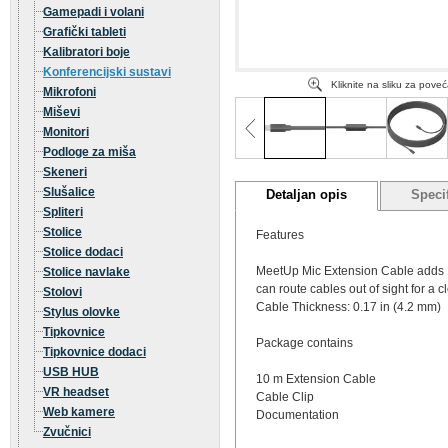
Gamepadi i volani
Grafički tableti
Kalibratori boje
Konferencijski sustavi
Kliknite na sliku za pove
Mikrofoni
Miševi
Monitori
Podloge za miša
Skeneri
Slušalice
Detaljan opis
Specif
Spliteri
Stolice
Features
Stolice dodaci
MeetUp Mic Extension Cable adds 10 m
Stolice navlake
can route cables out of sight for a 
Stolovi
Cable Thickness: 0.17 in (4.2 mm)
Stylus olovke
Tipkovnice
Package contains
Tipkovnice dodaci
USB HUB
10 m Extension Cable
VR headset
Cable Clip
Web kamere
Documentation
Zvučnici