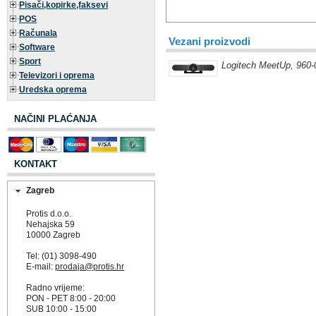
Pisači,kopirke,faksevi
POS
Računala
Vezani proizvodi
Software
Sport
Logitech MeetUp, 960-
Televizori i oprema
Uredska oprema
NAČINI PLAĆANJA
KONTAKT
Zagreb
Protis d.o.o.
Nehajska 59
10000 Zagreb
Tel: (01) 3098-490
E-mail:
prodaja@protis.hr
Radno vrijeme:
PON - PET 8:00 - 20:00
SUB 10:00 - 15:00