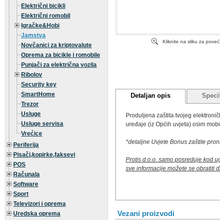
Električni bicikli
Električni romobil
Igračke&Hobi
Jamstva
Kliknite na sliku za pove
Novčanici za kriptovalute
Oprema za bicikle i romobile
Punjači za električna vozila
Ribolov
Security key
SmartHome
Detaljan opis
Specif
Trezor
Usluge
Produljena zaštita tvojeg elektron
Usluge servisa
uređaje (iz Općih uvjeta) osim mobit
Vrećice
*detaljne Uvjete Bonus zaštite pro
Periferija
Pisači,kopirke,faksevi
Protis d.o.o. samo posreduje kod u
POS
sve informacije možete se obratiti 
Računala
Software
Sport
Televizori i oprema
Vezani proizvodi
Uredska oprema