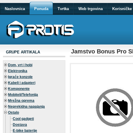
Naslovnica
Ponuda
Tvrtka
Web trgovina
Korisničke 
Jamstvo Bonus Pro SB 
GRUPE ARTIKALA
Dom, vrt i hobi
Elektronika
Igraće konzole
Kabeli i adapteri
Komponente
Mobiteli/Telefonija
Mrežna oprema
Neprekidna napajanja
Ostalo
Cool gadgeti
Dostava
E-bike baterije