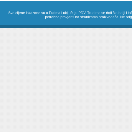
Sve cijene iskazane su u Eurima i uključuju PDV. Trudimo se dati što bolji i toč
potrebno provjeriti na stranicama proizvođača. Ne odg