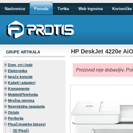
Naslovnica
Ponuda
Tvrtka
Web trgovina
Korisničke 
HP DeskJet 4220e AiO
GRUPE ARTIKALA
Dom, vrt i hobi
Proizvod nije dobavljiv. Po
Elektronika
Igraće konzole
Kabeli i adapteri
Komponente
Mobiteli/Telefonija
Mrežna oprema
Neprekidna napajanja
Ostalo
Periferija
Pisači,kopirke,faksevi
3D Pisači