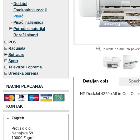
Dodatci
Fotokopirni uređaji
Pisači
Pisači naljepnica
Potrošni materijal
Rezači ploteri
POS
Računala
Kliknite na sliku za pove
Software
Sport
Televizori i oprema
Uredska oprema
Detaljan opis
Specif
NAČINI PLAĆANJA
HP DeskJet 4220e All-in-One Color 
KONTAKT
Zagreb
Protis d.o.o.
Nehajska 59
10000 Zagreb