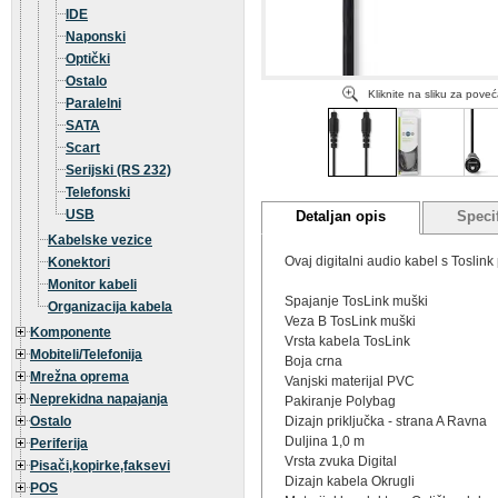
IDE
Naponski
Optički
Ostalo
Kliknite na sliku za pove
Paralelni
SATA
Scart
Serijski (RS 232)
Telefonski
USB
Detaljan opis
Specif
Kabelske vezice
Ovaj digitalni audio kabel s Toslink
Konektori
Monitor kabeli
Spajanje TosLink muški
Organizacija kabela
Veza B TosLink muški
Komponente
Vrsta kabela TosLink
Mobiteli/Telefonija
Boja crna
Mrežna oprema
Vanjski materijal PVC
Neprekidna napajanja
Pakiranje Polybag
Ostalo
Dizajn priključka - strana A Ravna
Duljina 1,0 m
Periferija
Vrsta zvuka Digital
Pisači,kopirke,faksevi
Dizajn kabela Okrugli
POS