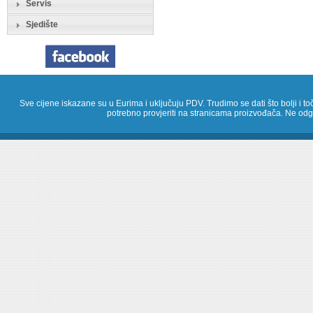
Servis
Sjedište
Sve cijene iskazane su u Eurima i uključuju PDV. Trudimo se dati što bolji i toč
potrebno provjeriti na stranicama proizvođača. Ne odg