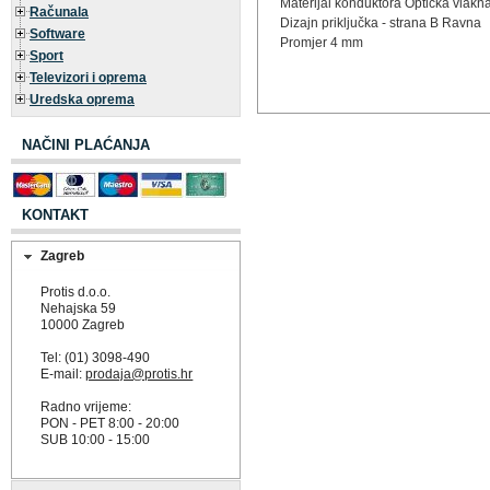
Materijal konduktora Optička vlakn
Računala
Dizajn priključka - strana B Ravna
Software
Promjer 4 mm
Sport
Televizori i oprema
Uredska oprema
NAČINI PLAĆANJA
KONTAKT
Zagreb
Protis d.o.o.
Nehajska 59
10000 Zagreb
Tel: (01) 3098-490
E-mail:
prodaja@protis.hr
Radno vrijeme:
PON - PET 8:00 - 20:00
SUB 10:00 - 15:00