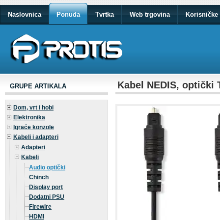
Naslovnica
Ponuda
Tvrtka
Web trgovina
Korisničke 
Kabel NEDIS, optički T
GRUPE ARTIKALA
Dom, vrt i hobi
Elektronika
Igraće konzole
Kabeli i adapteri
Adapteri
Kabeli
Audio optički
Chinch
Display port
Dodatni PSU
Firewire
HDMI