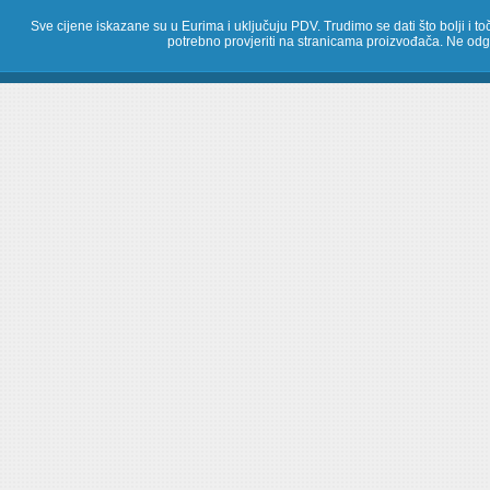
Sve cijene iskazane su u Eurima i uključuju PDV. Trudimo se dati što bolji i toč
potrebno provjeriti na stranicama proizvođača. Ne odg