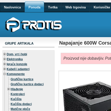
Naslovnica
Ponuda
Tvrtka
Web trgovina
Korisničke 
Napajanje 600W Cor
GRUPE ARTIKALA
Dom, vrt i hobi
Proizvod nije dobavljiv. Po
Elektronika
Igraće konzole
Kabeli i adapteri
Komponente
Grafičke kartice
Grafičke kartice dodaci
Hlađenje
Kontroleri
Kućišta
Kućišta dodaci
Matične ploče