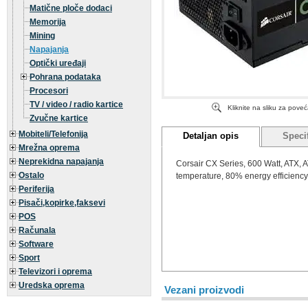
Matične ploče dodaci
Memorija
Mining
Napajanja
Optički uređaji
Pohrana podataka
Procesori
TV / video / radio kartice
Kliknite na sliku za pove
Zvučne kartice
Mobiteli/Telefonija
Detaljan opis
Specif
Mrežna oprema
Neprekidna napajanja
Corsair CX Series, 600 Watt, ATX, A
Ostalo
temperature, 80% energy efficiency
Periferija
Pisači,kopirke,faksevi
POS
Računala
Software
Sport
Televizori i oprema
Uredska oprema
Vezani proizvodi