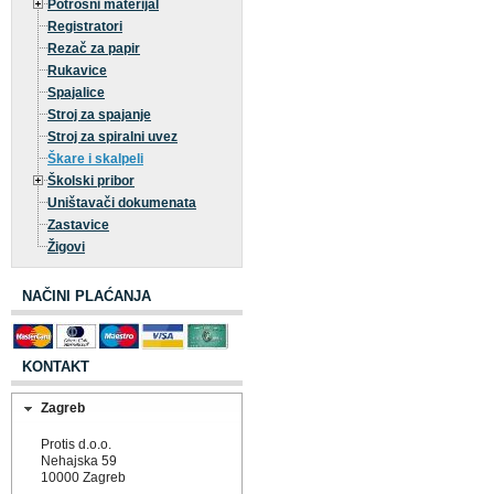
Potrošni materijal
Registratori
Rezač za papir
Rukavice
Spajalice
Stroj za spajanje
Stroj za spiralni uvez
Škare i skalpeli
Školski pribor
Uništavači dokumenata
Zastavice
Žigovi
NAČINI PLAĆANJA
KONTAKT
Zagreb
Protis d.o.o.
Nehajska 59
10000 Zagreb