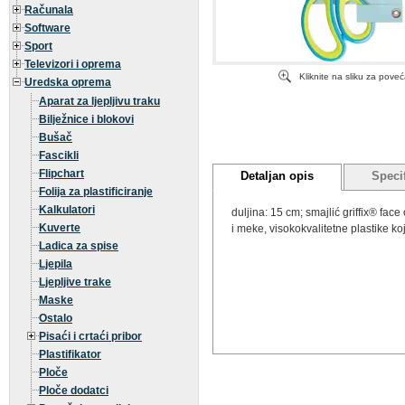
Računala
Software
Sport
Televizori i oprema
Kliknite na sliku za pove
Uredska oprema
Aparat za ljepljivu traku
Bilježnice i blokovi
Bušač
Fascikli
Flipchart
Detaljan opis
Specif
Folija za plastificiranje
Kalkulatori
duljina: 15 cm; smajlić griffix® fa
Kuverte
i meke, visokokvalitetne plastike ko
Ladica za spise
Ljepila
Ljepljive trake
Maske
Ostalo
Pisaći i crtaći pribor
Plastifikator
Ploče
Ploče dodatci