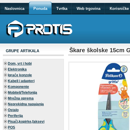
Naslovnica
Ponuda
Tvrtka
Web trgovina
Korisničke 
Škare školske 15cm Gr
GRUPE ARTIKALA
Dom, vrt i hobi
Elektronika
Igraće konzole
Kabeli i adapteri
Komponente
Mobiteli/Telefonija
Mrežna oprema
Neprekidna napajanja
Ostalo
Periferija
Pisači,kopirke,faksevi
POS