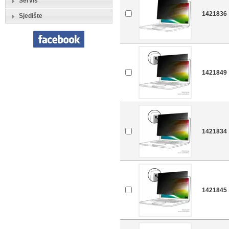
Servis
1421836
Sjedište
1421849
1421834
1421845