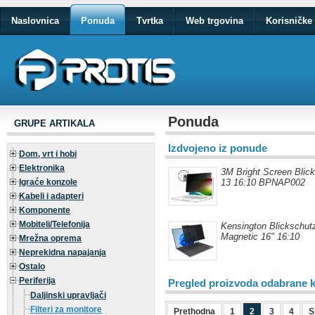
Naslovnica
Ponuda
Tvrtka
Web trgovina
Korisničke 
Ponuda
GRUPE ARTIKALA
Izdvojeno iz ponude
Dom, vrt i hobi
Elektronika
3M Bright Screen Blic
Igraće konzole
13 16:10 BPNAP002
Kabeli i adapteri
Komponente
Mobiteli/Telefonija
Kensington Blickschutz
Magnetic 16" 16:10
Mrežna oprema
Neprekidna napajanja
Ostalo
Periferija
Pregled proizvoda odabrane k
Daljinski upravljači
Filteri za monitore
Prethodna
1
2
3
4
S