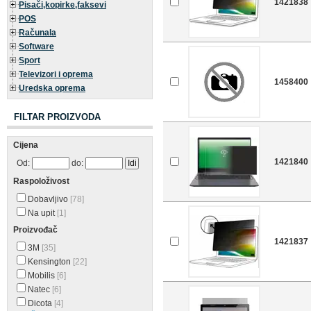
1421838
Pisači,kopirke,faksevi
POS
Računala
Software
Sport
Televizori i oprema
1458400
Uredska oprema
FILTAR PROIZVODA
Cijena
1421840
Od:
do:
Raspoloživost
Dobavljivo
[78]
Na upit
[1]
Proizvođač
1421837
3M
[35]
Kensington
[22]
Mobilis
[6]
Natec
[6]
Dicota
[4]