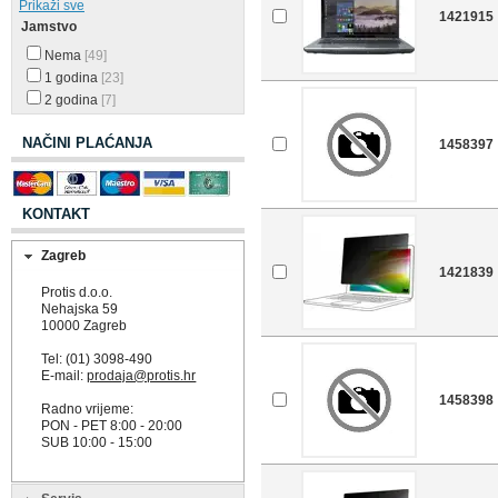
Prikaži sve
1421915
Jamstvo
Nema
[49]
1 godina
[23]
2 godina
[7]
NAČINI PLAĆANJA
1458397
KONTAKT
Zagreb
1421839
Protis d.o.o.
Nehajska 59
10000 Zagreb
Tel: (01) 3098-490
E-mail:
prodaja@protis.hr
1458398
Radno vrijeme:
PON - PET 8:00 - 20:00
SUB 10:00 - 15:00