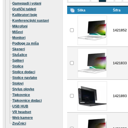
Gamepadi i volani
Grafički tableti
Slika
Šifra
Kalibratori boje
Konferencijski sustavi
Mikrofoni
1421852
Miševi
Monitori
Podloge za miša
Skeneri
Slušalice
Spliteri
1421833
Stolice
Stolice dodaci
Stolice navlake
Stolovi
Stylus olovke
Tipkovnice
1421893
Tipkovnice dodaci
USB HUB
VR headset
Web kamere
Zvučnici