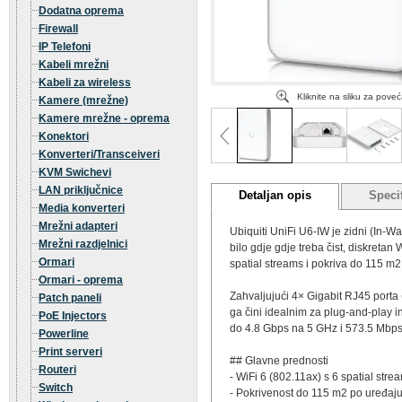
Dodatna oprema
Firewall
IP Telefoni
Kabeli mrežni
Kabeli za wireless
Kliknite na sliku za pove
Kamere (mrežne)
Kamere mrežne - oprema
Konektori
Konverteri/Transceiveri
KVM Swichevi
LAN priključnice
Detaljan opis
Specif
Media konverteri
Mrežni adapteri
Ubiquiti UniFi U6-IW je zidni (In-W
Mrežni razdjelnici
bilo gdje gdje treba čist, diskretan
Ormari
spatial streams i pokriva do 115 m2
Ormari - oprema
Zahvaljujući 4× Gigabit RJ45 porta 
Patch paneli
ga čini idealnim za plug-and-play in
PoE Injectors
do 4.8 Gbps na 5 GHz i 573.5 Mbps
Powerline
Print serveri
## Glavne prednosti
Routeri
- WiFi 6 (802.11ax) s 6 spatial s
Switch
- Pokrivenost do 115 m2 po uređaju –