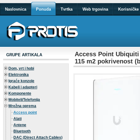
Naslovnica
Ponuda
Tvrtka
Web trgovina
Korisničke 
Access Point Ubiquiti 
GRUPE ARTIKALA
115 m2 pokrivenost (b
Dom, vrt i hobi
Elektronika
Igraće konzole
Kabeli i adapteri
Komponente
Mobiteli/Telefonija
Mrežna oprema
Access point
Alati
Antene
Bluetooth
DAC (Direct Attach Cables)