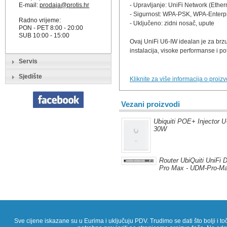
E-mail:
prodaja@protis.hr
- Upravljanje: UniFi Network (Ether
- Sigurnost: WPA-PSK, WPA-Enterp
Radno vrijeme:
- Uključeno: zidni nosač, upute
PON - PET 8:00 - 20:00
SUB 10:00 - 15:00
Ovaj UniFi U6-IW idealan je za brzu
instalacija, visoke performanse i p
Servis
Sjedište
Kliknite za više informacija o proiz
Vezani proizvodi
Ubiquiti POE+ Injector 
30W
Router UbiQuiti UniFi
Pro Max - UDM-Pro-M
Sve cijene iskazane su u Eurima i uključuju PDV. Trudimo se dati što bolji i toč