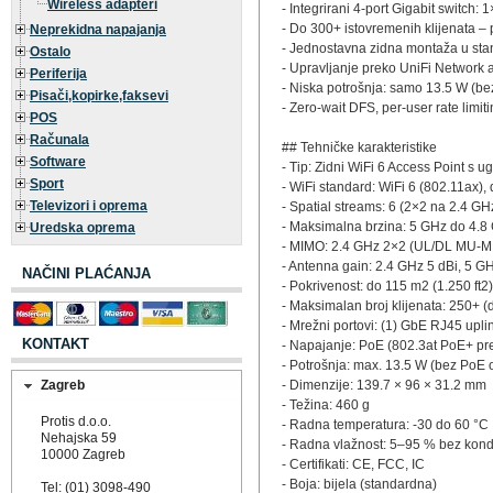
Wireless adapteri
- Integrirani 4-port Gigabit switch
- Do 300+ istovremenih klijenata 
Neprekidna napajanja
- Jednostavna zidna montaža u stand
Ostalo
- Upravljanje preko UniFi Network a
Periferija
- Niska potrošnja: samo 13.5 W (bez
Pisači,kopirke,faksevi
- Zero-wait DFS, per-user rate limit
POS
Računala
## Tehničke karakteristike
Software
- Tip: Zidni WiFi 6 Access Point s 
Sport
- WiFi standard: WiFi 6 (802.11ax)
Televizori i oprema
- Spatial streams: 6 (2×2 na 2.4 G
- Maksimalna brzina: 5 GHz do 4.
Uredska oprema
- MIMO: 2.4 GHz 2×2 (UL/DL MU-
- Antenna gain: 2.4 GHz 5 dBi, 5 GH
NAČINI PLAĆANJA
- Pokrivenost: do 115 m2 (1.250 ft2)
- Maksimalan broj klijenata: 250+ (
- Mrežni portovi: (1) GbE RJ45 upl
KONTAKT
- Napajanje: PoE (802.3at PoE+ p
- Potrošnja: max. 13.5 W (bez PoE 
Zagreb
- Dimenzije: 139.7 × 96 × 31.2 mm
- Težina: 460 g
Protis d.o.o.
- Radna temperatura: -30 do 60 °C
Nehajska 59
- Radna vlažnost: 5–95 % bez kon
10000 Zagreb
- Certifikati: CE, FCC, IC
- Boja: bijela (standardna)
Tel: (01) 3098-490