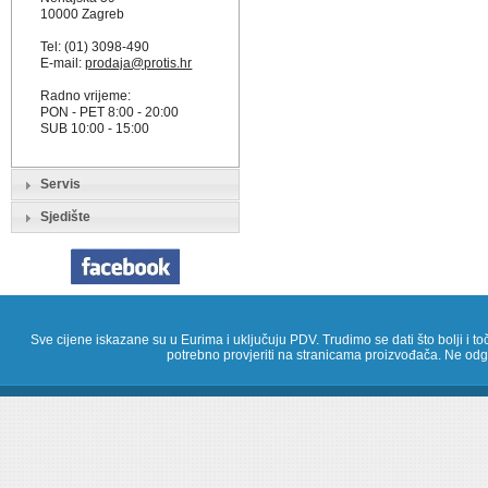
10000 Zagreb
Tel: (01) 3098-490
E-mail:
prodaja@protis.hr
Radno vrijeme:
PON - PET 8:00 - 20:00
SUB 10:00 - 15:00
Servis
Sjedište
Sve cijene iskazane su u Eurima i uključuju PDV. Trudimo se dati što bolji i toč
potrebno provjeriti na stranicama proizvođača. Ne odg