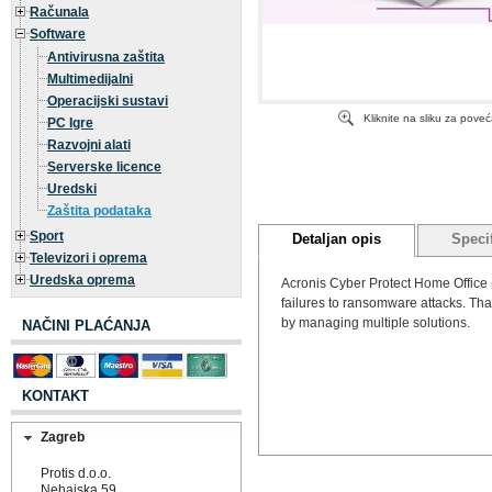
Računala
Software
Antivirusna zaštita
Multimedijalni
Operacijski sustavi
Kliknite na sliku za pove
PC Igre
Razvojni alati
Serverske licence
Uredski
Zaštita podataka
Sport
Detaljan opis
Specif
Televizori i oprema
Uredska oprema
Acronis Cyber Protect Home Office (
failures to ransomware attacks. Tha
by managing multiple solutions.
NAČINI PLAĆANJA
KONTAKT
Zagreb
Protis d.o.o.
Nehajska 59