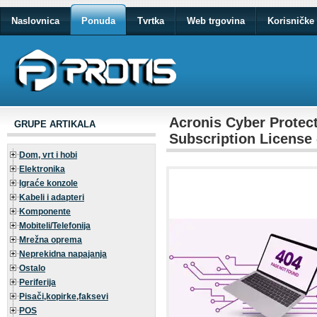
Naslovnica
Ponuda
Tvrtka
Web trgovina
Korisničke 
Acronis Cyber Protec
GRUPE ARTIKALA
Subscription License 
Dom, vrt i hobi
Elektronika
Igraće konzole
Kabeli i adapteri
Komponente
Mobiteli/Telefonija
Mrežna oprema
Neprekidna napajanja
Ostalo
Periferija
Pisači,kopirke,faksevi
POS