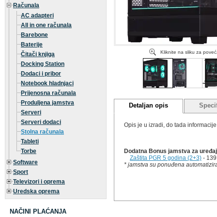
Računala
AC adapteri
All in one računala
Barebone
Baterije
Kliknite na sliku za pove
Čitači knjiga
Docking Station
Dodaci i pribor
Notebook hladnjaci
Prijenosna računala
Produljena jamstva
Detaljan opis
Specif
Serveri
Serveri dodaci
Opis je u izradi, do tada informaci
Stolna računala
Tableti
Torbe
Dodatna Bonus jamstva za uređaj 
Zaštita PGR 5 godina (2+3)
- 139
Software
* jamstva su ponuđena automatizira
Sport
Televizori i oprema
Uredska oprema
NAČINI PLAĆANJA