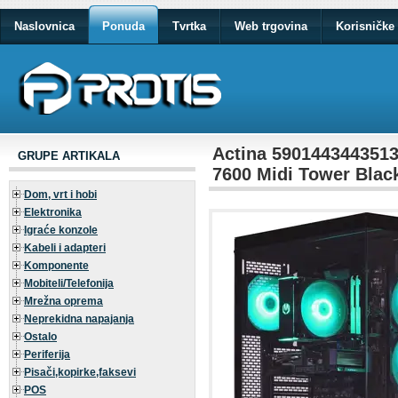
Naslovnica
Ponuda
Tvrtka
Web trgovina
Korisničke 
Actina 590144344351
GRUPE ARTIKALA
7600 Midi Tower Blac
Dom, vrt i hobi
Elektronika
Igraće konzole
Kabeli i adapteri
Komponente
Mobiteli/Telefonija
Mrežna oprema
Neprekidna napajanja
Ostalo
Periferija
Pisači,kopirke,faksevi
POS