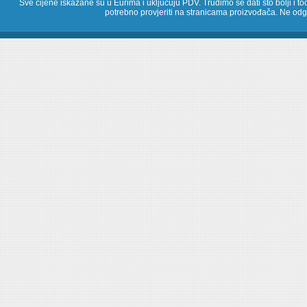
Sve cijene iskazane su u Eurima i uključuju PDV. Trudimo se dati što bolji i toč
potrebno provjeriti na stranicama proizvođača. Ne odg