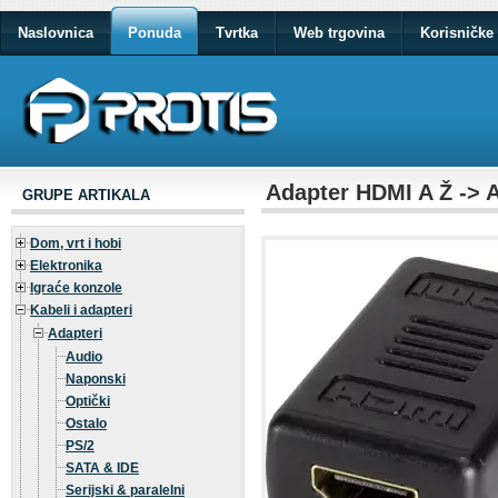
Naslovnica
Ponuda
Tvrtka
Web trgovina
Korisničke 
Adapter HDMI A Ž -> A 
GRUPE ARTIKALA
Dom, vrt i hobi
Elektronika
Igraće konzole
Kabeli i adapteri
Adapteri
Audio
Naponski
Optički
Ostalo
PS/2
SATA & IDE
Serijski & paralelni