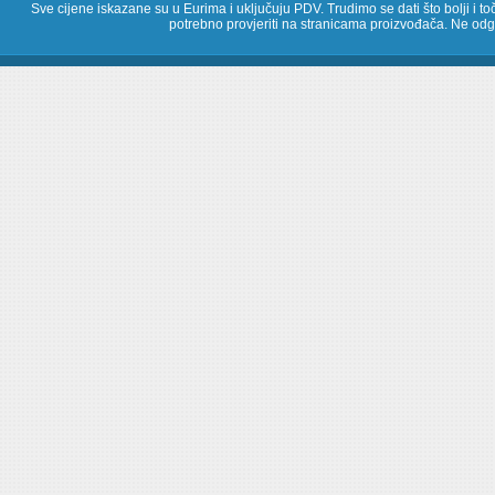
Sve cijene iskazane su u Eurima i uključuju PDV. Trudimo se dati što bolji i toč
potrebno provjeriti na stranicama proizvođača. Ne odg