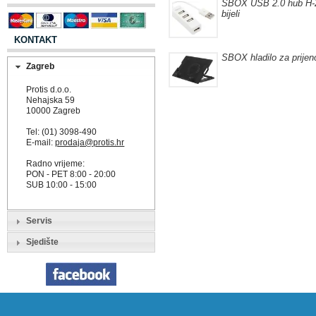
SBOX USB 2.0 hub H-2
bijeli
KONTAKT
SBOX hladilo za prije
Zagreb
Protis d.o.o.
Nehajska 59
10000 Zagreb
Tel: (01) 3098-490
E-mail:
prodaja@protis.hr
Radno vrijeme:
PON - PET 8:00 - 20:00
SUB 10:00 - 15:00
Servis
Sjedište