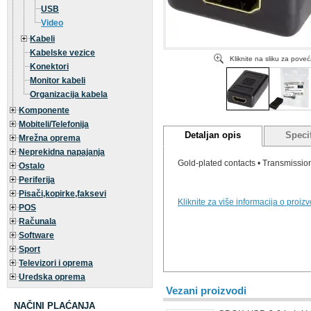
USB
Video
Kabeli
Kabelske vezice
Kliknite na sliku za pove
Konektori
Monitor kabeli
Organizacija kabela
Komponente
Mobiteli/Telefonija
Detaljan opis
Specif
Mrežna oprema
Neprekidna napajanja
Gold-plated contacts • Transmissio
Ostalo
Periferija
Pisači,kopirke,faksevi
Kliknite za više informacija o proiz
POS
Računala
Software
Sport
Televizori i oprema
Uredska oprema
Vezani proizvodi
NAČINI PLAĆANJA