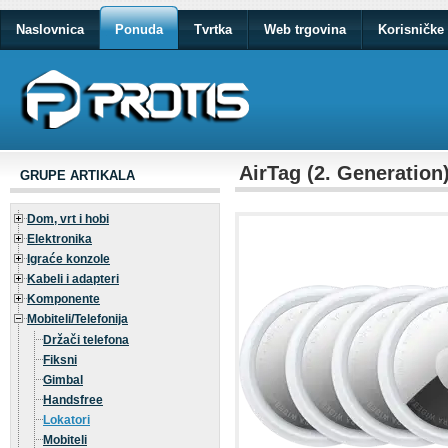
Naslovnica
Ponuda
Tvrtka
Web trgovina
Korisničke 
AirTag (2. Generation
GRUPE ARTIKALA
Dom, vrt i hobi
Elektronika
Igraće konzole
Kabeli i adapteri
Komponente
Mobiteli/Telefonija
Držači telefona
Fiksni
Gimbal
Handsfree
Lokatori
Mobiteli