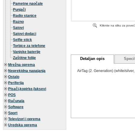
Pametne naočale
Punjači
Radio stanice
Razno
Kliknite na sliku za pove
Satovi
Satovi dodaci
Selfie stick
Torbice za telefone
Vanjske baterije
Zaštitne folije
Detaljan opis
Specif
Mrežna oprema
Neprekidna napajanja
AirTag (2. Generation) (white/silver
Ostalo
Periferija
Pisači,kopirke,faksevi
POS
Računala
Software
Sport
Televizori i oprema
Uredska oprema