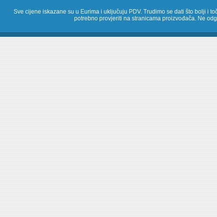
Sve cijene iskazane su u Eurima i uključuju PDV. Trudimo se dati što bolji i toč
potrebno provjeriti na stranicama proizvođača. Ne odg