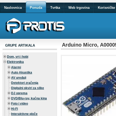
Naslovnica
Ponuda
Tvrtka
Web trgovina
Korisničke 
Arduino Micro, A0000
GRUPE ARTIKALA
Dom, vrt i hobi
Elektronika
Alarmi
Auto Akustika
AV uređaji
Detektori zračenja
Digitalni okviri za slike
DJ oprema
DVD/Blu-ray, kućna kina
Foto i video
Hi-Fi
Interaktivne ploče