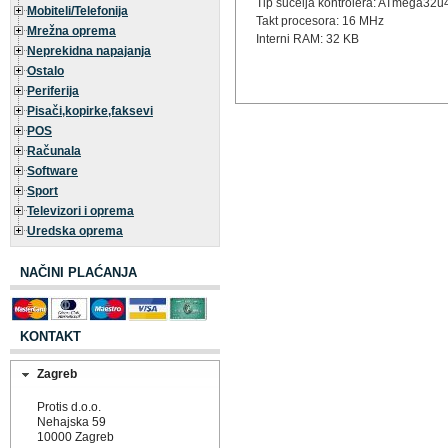
Tip sučelja kontrolera: ATmega32u
Mobiteli/Telefonija
Takt procesora: 16 MHz
Mrežna oprema
Interni RAM: 32 KB
Neprekidna napajanja
Ostalo
Periferija
Pisači,kopirke,faksevi
POS
Računala
Software
Sport
Televizori i oprema
Uredska oprema
NAČINI PLAĆANJA
KONTAKT
Zagreb
Protis d.o.o.
Nehajska 59
10000 Zagreb