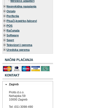
Wireless adapteri
Neprekidna napajanja
Ostalo
Periferija
Pisači,kopirke,faksevi
POS
Računala
Software
Sport
Televizori i oprema
Uredska oprema
NAČINI PLAĆANJA
KONTAKT
Zagreb
Protis d.o.o.
Nehajska 59
10000 Zagreb
Tel: (01) 3098-490