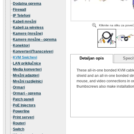
Dodatna oprema
Firewall
IP Telefoni
Kabeli mrežni
Kliknite na sliku za pove
Kabeli za wireless
Kamere (mrežne)
Kamere mrežne - oprema
Konektori
Konverteri/Transceiveri
KVM Swichevi
Detaljan opis
Specif
LAN priključnice
Media konverteri
These all-in-one bonded KVM cables
Mrežni adapteri
shield and an all-in-one bonded st
mouse, and video connections in on
Mrežni razdjelnici
thumbscrews also make installation
Ormari
Ormari - oprema
Patch paneli
PoE Injectors
Powerline
Print serveri
Routeri
Switch