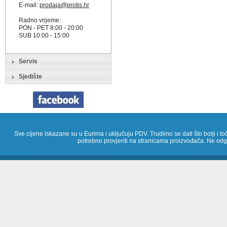
E-mail:
prodaja@protis.hr
Radno vrijeme:
PON - PET 8:00 - 20:00
SUB 10:00 - 15:00
Servis
Sjedište
Sve cijene iskazane su u Eurima i uključuju PDV. Trudimo se dati što bolji i toč
potrebno provjeriti na stranicama proizvođača. Ne odg