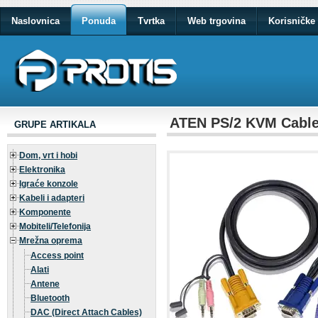
Naslovnica
Ponuda
Tvrtka
Web trgovina
Korisničke 
ATEN PS/2 KVM Cable 
GRUPE ARTIKALA
Dom, vrt i hobi
Elektronika
Igraće konzole
Kabeli i adapteri
Komponente
Mobiteli/Telefonija
Mrežna oprema
Access point
Alati
Antene
Bluetooth
DAC (Direct Attach Cables)