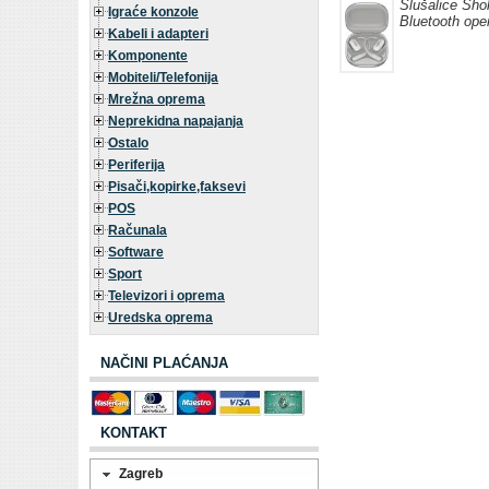
Slušalice Sho
Igraće konzole
Bluetooth open
Kabeli i adapteri
Komponente
Mobiteli/Telefonija
Mrežna oprema
Neprekidna napajanja
Ostalo
Periferija
Pisači,kopirke,faksevi
POS
Računala
Software
Sport
Televizori i oprema
Uredska oprema
NAČINI PLAĆANJA
KONTAKT
Zagreb