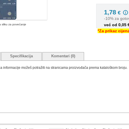
1,78
€
-10% za goto
već od 0,05
na sliku za povećanje
*Za prikaz cije
Specifikacija
Komentari (0)
tada informacije možeš potražiti na stranicama proizvođača prema kataloškom broju.