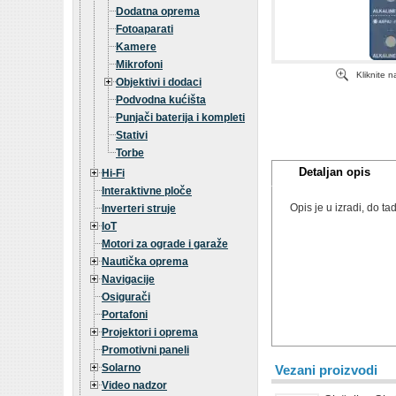
Dodatna oprema
Fotoaparati
Kamere
Mikrofoni
Kliknite 
Objektivi i dodaci
Podvodna kućišta
Punjači baterija i kompleti
Stativi
Torbe
Detaljan opis
Hi-Fi
Interaktivne ploče
Opis je u izradi, do 
Inverteri struje
IoT
Motori za ograde i garaže
Nautička oprema
Navigacije
Osigurači
Portafoni
Projektori i oprema
Promotivni paneli
Solarno
Vezani proizvodi
Video nadzor