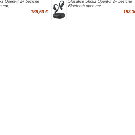
kz OpenFit 2+ bežične
Slušalice Shokz OpenFit 2+ bežične
-ear,...
Bluetooth open-ear,...
186,50 €
183,3