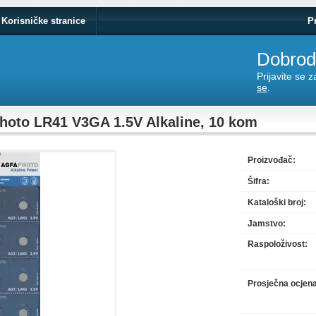
Korisničke stranice
P
Dobrodo
Prijavite se 
se
.
Photo LR41 V3GA 1.5V Alkaline, 10 kom
Proizvođač:
Šifra:
Kataloški broj:
Jamstvo:
Raspoloživost:
Prosječna ocjen