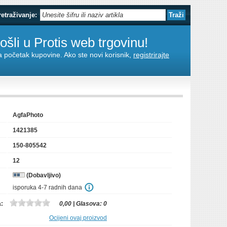
retraživanje:
šli u Protis web trgovinu!
za početak kupovine. Ako ste novi korisnik,
registrirajte
AgfaPhoto
1421385
150-805542
12
(Dobavljivo)
isporuka 4-7 radnih dana
a:
0,00
| Glasova:
0
Ocijeni ovaj proizvod