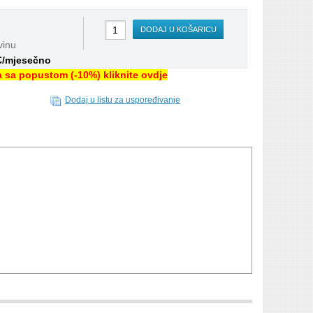
DODAJ U KOŠARICU
vinu
 €/mjesečno
na sa popustom (-10%) kliknite ovdje
Dodaj u listu za uspoređivanje