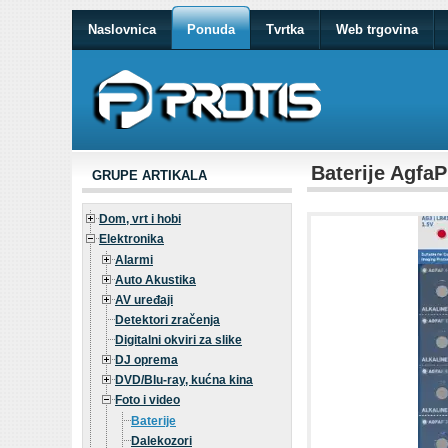
Naslovnica
Ponuda
Tvrtka
Web trgovina
Baterije Agfa
GRUPE ARTIKALA
Dom, vrt i hobi
Elektronika
Alarmi
Auto Akustika
AV uređaji
Detektori zračenja
Digitalni okviri za slike
DJ oprema
DVD/Blu-ray, kućna kina
Foto i video
Baterije
Dalekozori