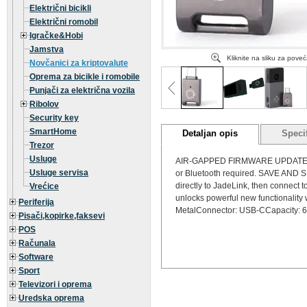
Električni bicikli
Električni romobil
Igračke&Hobi
Jamstva
Kliknite na sliku za pove
Novčanici za kriptovalute
Oprema za bicikle i romobile
Punjači za električna vozila
Ribolov
Security key
SmartHome
Detaljan opis
Specif
Trezor
Usluge
AIR-GAPPED FIRMWARE UPDATESDownl
Usluge servisa
or Bluetooth required. SAVE AND
directly to JadeLink, then connect 
Vrećice
unlocks powerful new functionality
Periferija
MetalConnector: USB-CCapacity: 6
Pisači,kopirke,faksevi
POS
Računala
Software
Sport
Televizori i oprema
Uredska oprema