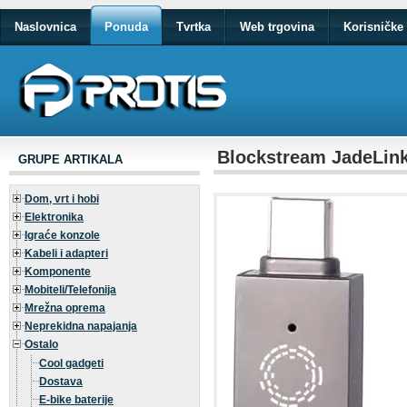
Naslovnica
Ponuda
Tvrtka
Web trgovina
Korisničke 
Blockstream JadeLink
GRUPE ARTIKALA
Dom, vrt i hobi
Elektronika
Igraće konzole
Kabeli i adapteri
Komponente
Mobiteli/Telefonija
Mrežna oprema
Neprekidna napajanja
Ostalo
Cool gadgeti
Dostava
E-bike baterije