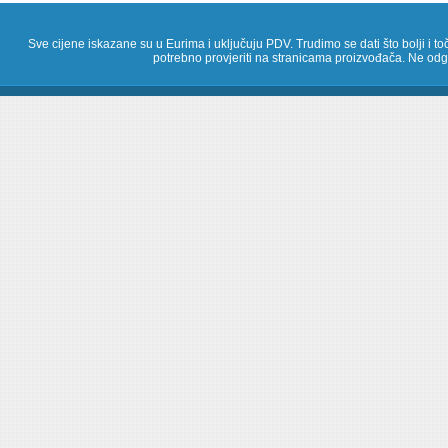
Sve cijene iskazane su u Eurima i uključuju PDV. Trudimo se dati što bolji i toč
potrebno provjeriti na stranicama proizvođača. Ne odg