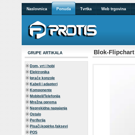
Naslovnica
Ponuda
Tvrtka
Web trgovina
Blok-Flipchar
GRUPE ARTIKALA
Dom, vrt i hobi
Elektronika
Igraće konzole
Kabeli i adapteri
Komponente
Mobiteli/Telefonija
Mrežna oprema
Neprekidna napajanja
Ostalo
Periferija
Pisači,kopirke,faksevi
POS