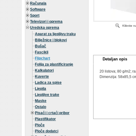
Računala
Software
Sport
Televizori i oprema
Kliknite 
Uredska oprema
Aparat za ljepljivu traku
Bilježnice i blokovi
Bušač
Fascikli
Flipchart
Detaljan opis
Folija za plastificiranje
Kalkulatori
20 listova; 80 g/m2; 
Kuverte
Dimenzija: 58x85,5 c
Ladica za spise
Ljepila
Ljepljive trake
Maske
Ostalo
Pisaći i crtaći pribor
Plastifikator
Ploče
Ploče dodatci