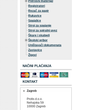
Potrošni materijal
Registratori
Rezač za papir
Rukavice
Spajalice
Stroj za spajanje
Stroj za spiralni uvez
Škare i skalpeli
Školski pribor
Uništavači dokumenata
Zastavice
Žigovi
NAČINI PLAĆANJA
KONTAKT
Zagreb
Protis d.o.o.
Nehajska 59
10000 Zagreb