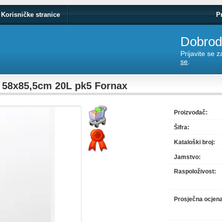
Korisničke stranice
P
Dobrodo
Prijavite se 
se
.
t 58x85,5cm 20L pk5 Fornax
Proizvođač:
Šifra:
Kataloški broj:
Jamstvo:
Raspoloživost:
Prosječna ocjen