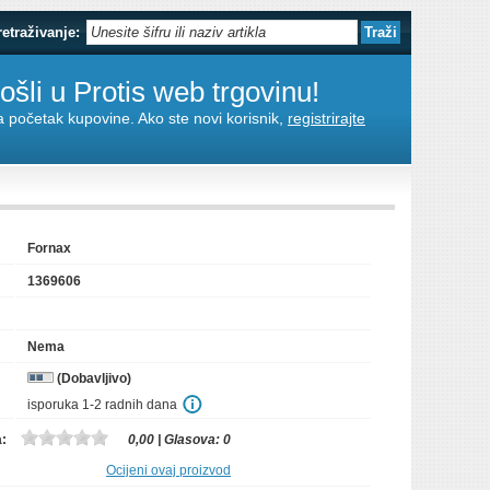
retraživanje:
šli u Protis web trgovinu!
za početak kupovine. Ako ste novi korisnik,
registrirajte
Fornax
1369606
Nema
(Dobavljivo)
isporuka 1-2 radnih dana
a:
0,00
| Glasova:
0
Ocijeni ovaj proizvod