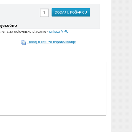
DODAJ U KOŠARICU
mjesečno
cijena za gotovinsko plaćanje -
prikaži MPC
Dodaj u listu za uspoređivanje