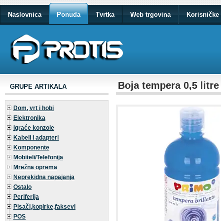
Naslovnica
Ponuda
Tvrtka
Web trgovina
Korisničke 
Boja tempera 0,5 lit
GRUPE ARTIKALA
Dom, vrt i hobi
Elektronika
Igraće konzole
Kabeli i adapteri
Komponente
Mobiteli/Telefonija
Mrežna oprema
Neprekidna napajanja
Ostalo
Periferija
Pisači,kopirke,faksevi
POS