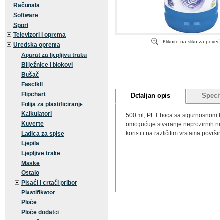
Računala
Software
Sport
Televizori i oprema
Kliknite na sliku za pove
Uredska oprema
Aparat za ljepljivu traku
Bilježnice i blokovi
Bušač
Fascikli
Flipchart
Detaljan opis
Specif
Folija za plastificiranje
Kalkulatori
500 ml; PET boca sa sigurnosnom ka
Kuverte
omogućuje stvaranje neprozirnih nija
koristiti na različitim vrstama površi
Ladica za spise
Ljepila
Ljepljive trake
Maske
Ostalo
Pisaći i crtaći pribor
Plastifikator
Ploče
Ploče dodatci