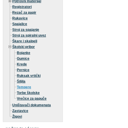
Potrošni materijal
Registratori
Rezač za papir
Rukavice
Spajalice
Stroj za spajanje
Stroj za spiralni uvez
Škare i skalpeli
Školski pribor
Bojanke
Gumice
Krede
Pernice
Ruksak vrtićki
Šiljila
Tempere
Torbe školske
Vrećice za papuče
Uništavači dokumenata
Zastavice
Žigovi