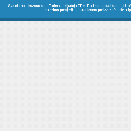
Sve cijene iskazane su u Eurima i uključuju PDV. Trudimo se dati što bolji i toč
potrebno provjeriti na stranicama proizvođača. Ne odg