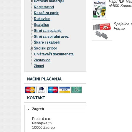
Potrošni materijal
Papir ILK Nav
pk500 Soporc
Registratori
Rezač za papir
Rukavice
Spajalice 
Spajalice
Fornax
Stroj za spajanje
Stroj za spiralni uvez
Škare i skalpeli
Školski pribor
Uništavači dokumenata
Zastavice
Žigovi
NAČINI PLAĆANJA
KONTAKT
Zagreb
Protis d.o.o.
Nehajska 59
10000 Zagreb