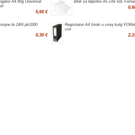
igator A4 80g Universal
Blok za bilješke A5 crte 50L Forna
el
0,6
5,60 €
strojne br.24/6 pk1000
Registrator A4 široki u crnoj kutiji FORof
crni
0,30 €
2,1