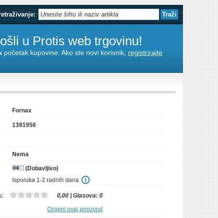
retraživanje:
šli u Protis web trgovinu!
za početak kupovine. Ako ste novi korisnik,
registrirajte
Fornax
1391956
Nema
(Dobavljivo)
isporuka 1-2 radnih dana
a:
0,00
| Glasova:
0
Ocijeni ovaj proizvod