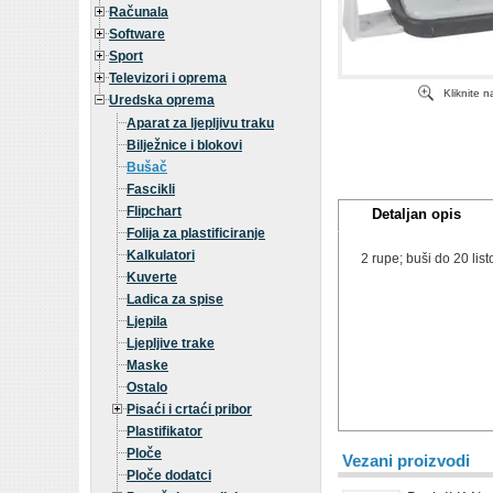
Računala
Software
Sport
Televizori i oprema
Kliknite 
Uredska oprema
Aparat za ljepljivu traku
Bilježnice i blokovi
Bušač
Fascikli
Flipchart
Detaljan opis
Folija za plastificiranje
Kalkulatori
2 rupe; buši do 20 lis
Kuverte
Ladica za spise
Ljepila
Ljepljive trake
Maske
Ostalo
Pisaći i crtaći pribor
Plastifikator
Ploče
Vezani proizvodi
Ploče dodatci