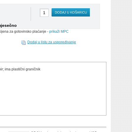
DODAJ U KOŠARICU
mjesečno
cijena za gotovinsko plaćanje -
prikaži MPC
Dodaj u listu za uspoređivanje
r; ima plastični graničnik