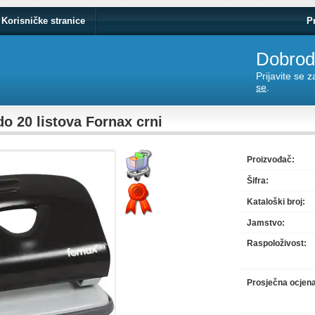
Korisničke stranice
P
Dobrodo
Prijavite se 
se
.
o 20 listova Fornax crni
Proizvođač:
Šifra:
Kataloški broj:
Jamstvo:
Raspoloživost:
Prosječna ocjen