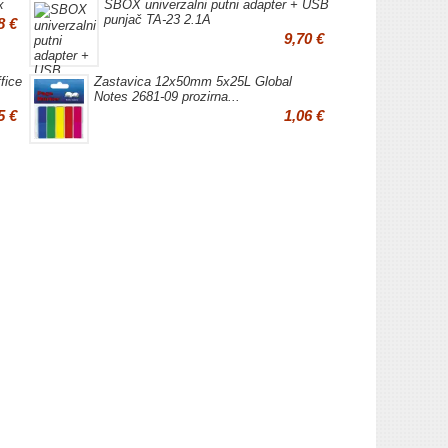
x
SBOX univerzalni putni adapter + USB
punjač TA-23 2.1A
8 €
9,70 €
fice
Zastavica 12x50mm 5x25L Global
Notes 2681-09 prozirna...
5 €
1,06 €