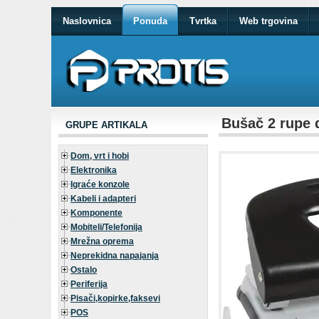
Naslovnica
Ponuda
Tvrtka
Web trgovina
Bušač 2 rupe d
GRUPE ARTIKALA
Dom, vrt i hobi
Elektronika
Igraće konzole
Kabeli i adapteri
Komponente
Mobiteli/Telefonija
Mrežna oprema
Neprekidna napajanja
Ostalo
Periferija
Pisači,kopirke,faksevi
POS