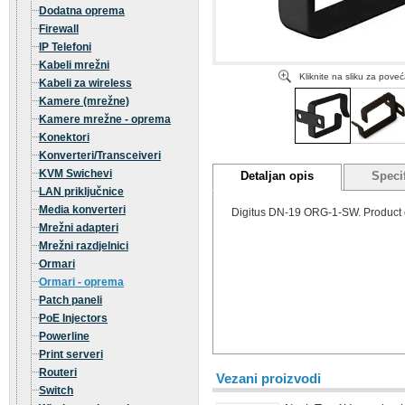
Dodatna oprema
Firewall
IP Telefoni
Kabeli mrežni
Kliknite na sliku za pove
Kabeli za wireless
Kamere (mrežne)
Kamere mrežne - oprema
Konektori
Konverteri/Transceiveri
KVM Swichevi
Detaljan opis
Specif
LAN priključnice
Media konverteri
Digitus DN-19 ORG-1-SW. Product co
Mrežni adapteri
Mrežni razdjelnici
Ormari
Ormari - oprema
Patch paneli
PoE Injectors
Powerline
Print serveri
Routeri
Vezani proizvodi
Switch