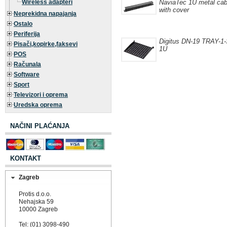
Wireless adapteri
NaviaTec 1U metal ca
with cover
Neprekidna napajanja
Ostalo
Periferija
Digitus DN-19 TRAY-1-
Pisači,kopirke,faksevi
1U
POS
Računala
Software
Sport
Televizori i oprema
Uredska oprema
NAČINI PLAĆANJA
KONTAKT
Zagreb
Protis d.o.o.
Nehajska 59
10000 Zagreb
Tel: (01) 3098-490