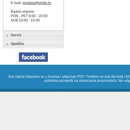
E-mail:
prodaja@protis.hr
Radno vrijeme:
PON - PET 8:00 - 20:00
SUB 10:00 - 15:00
Servis
Sjedište
Sve cijene iskazane su u Eurima i uključuju PDV. Trudimo se dati što bolji i toč
potrebno provjeriti na stranicama proizvođača. Ne odg