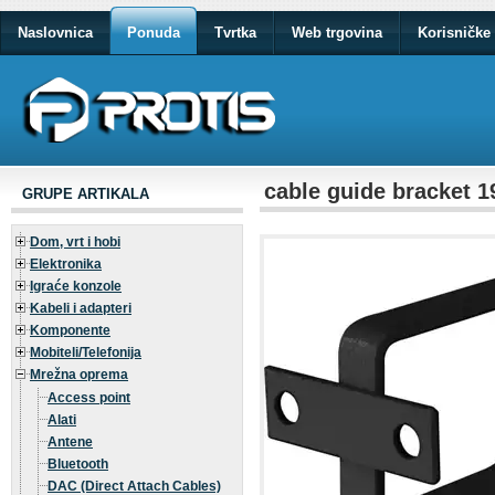
Naslovnica
Ponuda
Tvrtka
Web trgovina
Korisničke 
cable guide bracket 1
GRUPE ARTIKALA
Dom, vrt i hobi
Elektronika
Igraće konzole
Kabeli i adapteri
Komponente
Mobiteli/Telefonija
Mrežna oprema
Access point
Alati
Antene
Bluetooth
DAC (Direct Attach Cables)