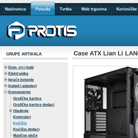
Naslovnica
Ponuda
Tvrtka
Web trgovina
Korisničke 
Case ATX Lian Li LA
GRUPE ARTIKALA
Dom, vrt i hobi
Elektronika
Igraće konzole
Kabeli i adapteri
Komponente
Grafičke kartice
Grafičke kartice dodaci
Hlađenje
Kontroleri
Kućišta
Kućišta dodaci
Matične ploče