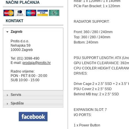
Rear: 1 x 120mm / 1 x 140mm
NAČINI PLAĆANJA
PCIe Fan Bracket: 1 x 120mm
KONTAKT
RADIATOR SUPPORT:
Zagreb
Front: 360 / 280 / 240mm
Top: 360 / 280 / 240mm
Protis d.o.o.
Bottom: 240mm
Nehajska 59
10000 Zagreb
PSU SUPPORT LENGTH: ATX (Un
Tel: (01) 3098-490
E-mail:
prodaja@protis.hr
GPU LENGTH CLEARANCE: 392m
CPU COOLER HEIGHT CLEARANCE
Radno vrijeme:
DRIVES:
PON - PET 8:00 - 20:00
SUB 10:00 - 15:00
Drive Cage:2 x 2.5” SSD + 2 x 3.5
PSU Cover:2 x 2.5” SSD
Behind MB tray: 2 x 2.5” SSD
Servis
Sjedište
EXPANSION SLOT: 7
I/O PORTS:
1 x Power Button