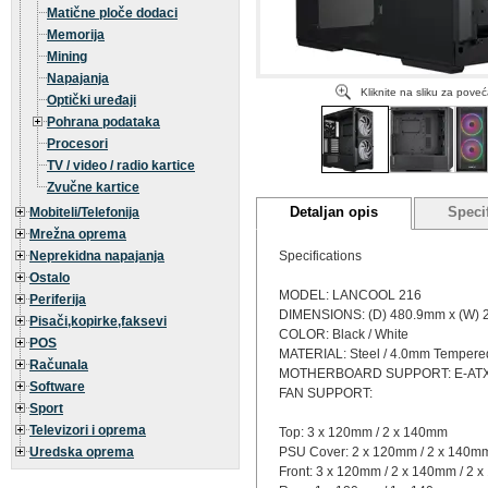
Matične ploče dodaci
Memorija
Mining
Napajanja
Kliknite na sliku za pove
Optički uređaji
Pohrana podataka
Procesori
TV / video / radio kartice
Zvučne kartice
Detaljan opis
Specif
Mobiteli/Telefonija
Mrežna oprema
Neprekidna napajanja
Specifications
Ostalo
MODEL: LANCOOL 216
Periferija
DIMENSIONS: (D) 480.9mm x (W) 
Pisači,kopirke,faksevi
COLOR: Black / White
POS
MATERIAL: Steel / 4.0mm Tempere
Računala
MOTHERBOARD SUPPORT: E-ATX (U
Software
FAN SUPPORT:
Sport
Televizori i oprema
Top: 3 x 120mm / 2 x 140mm
Uredska oprema
PSU Cover: 2 x 120mm / 2 x 140mm
Front: 3 x 120mm / 2 x 140mm / 2 