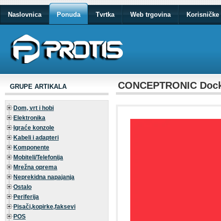
Naslovnica
Ponuda
Tvrtka
Web trgovina
Korisničke 
CONCEPTRONIC Dock 
GRUPE ARTIKALA
Dom, vrt i hobi
Elektronika
Igraće konzole
Kabeli i adapteri
Komponente
Mobiteli/Telefonija
Mrežna oprema
Neprekidna napajanja
Ostalo
Periferija
Pisači,kopirke,faksevi
POS