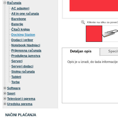
Računala
AC adapteri
All in one računala
Barebone
Kliknite na sliku za pove
Baterije
Čitači knjiga
Docking Station
Dodaci i pribor
Notebook hladnjaci
Prijenosna računala
Detaljan opis
Specif
Produljena jamstva
Serveri
Opis je u izradi, do tada informaci
Serveri dodaci
Stolna računala
Tableti
Torbe
Software
Sport
Televizori i oprema
Uredska oprema
NAČINI PLAĆANJA