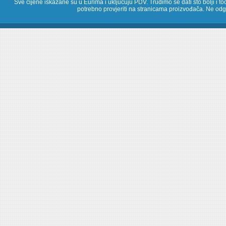
Sve cijene iskazane su u Eurima i uključuju PDV. Trudimo se dati što bolji i toč
potrebno provjeriti na stranicama proizvođača. Ne odg