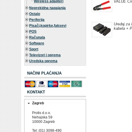
Wireless adapteri
VALUE Cri
Neprekidna napajanja
Ostalo
Periferija
Uređaj za
Pisači,kopirke,faksevi
kabela + P
POS
Računala
Software
Sport
Televizori i oprema
Uredska oprema
NAČINI PLAĆANJA
KONTAKT
Zagreb
Protis d.o.o.
Nehajska 59
10000 Zagreb
Tel: (01) 3098-490