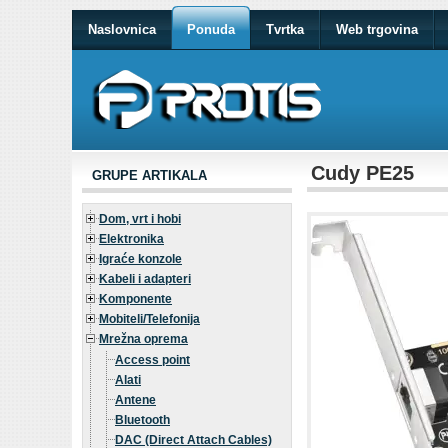
Naslovnica
Ponuda
Tvrtka
Web trgovina
Cudy PE25
GRUPE ARTIKALA
Dom, vrt i hobi
Elektronika
Igraće konzole
Kabeli i adapteri
Komponente
Mobiteli/Telefonija
Mrežna oprema
Access point
Alati
Antene
Bluetooth
DAC (Direct Attach Cables)