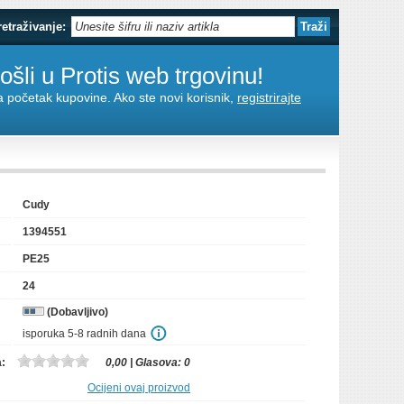
retraživanje:
šli u Protis web trgovinu!
za početak kupovine. Ako ste novi korisnik,
registrirajte
Cudy
1394551
PE25
24
(Dobavljivo)
isporuka 5-8 radnih dana
a:
0,00
| Glasova:
0
Ocijeni ovaj proizvod