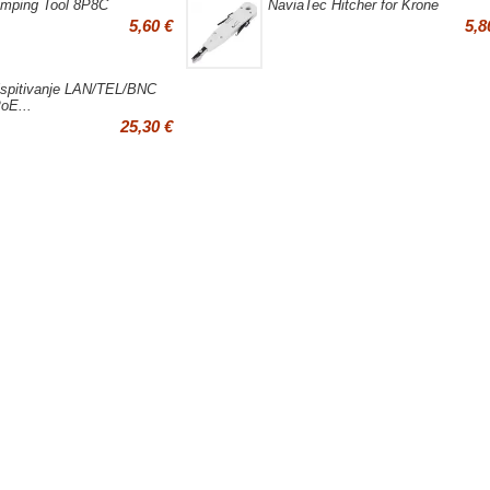
mping Tool 8P8C
NaviaTec Hitcher for Krone
5,60 €
5,8
 ispitivanje LAN/TEL/BNC
oE...
25,30 €