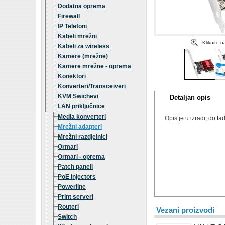
Dodatna oprema
Firewall
IP Telefoni
Kabeli mrežni
Kliknite 
Kabeli za wireless
Kamere (mrežne)
Kamere mrežne - oprema
Konektori
Konverteri/Transceiveri
KVM Swichevi
Detaljan opis
LAN priključnice
Media konverteri
Opis je u izradi, do 
Mrežni adapteri
Mrežni razdjelnici
Ormari
Ormari - oprema
Patch paneli
PoE Injectors
Powerline
Print serveri
Routeri
Vezani proizvodi
Switch