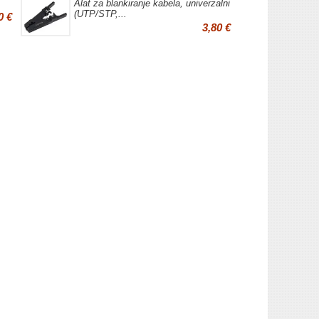
Alat za blankiranje kabela, univerzalni
(UTP/STP,...
0 €
3,80 €