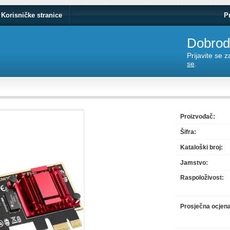
Korisničke stranice
P
Dobrodo
Prijavite se 
se
.
Proizvođač:
Šifra:
Kataloški broj:
Jamstvo:
Raspoloživost:
Prosječna ocjen