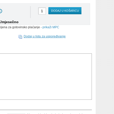
DODAJ U KOŠARICU
 €/mjesečno
cijena za gotovinsko plaćanje -
prikaži MPC
Dodaj u listu za uspoređivanje