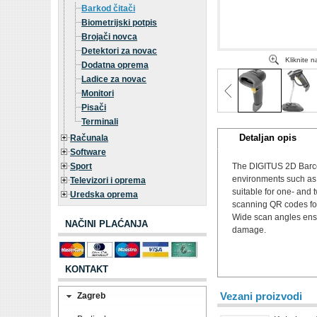
Barkod čitači
Biometrijski potpis
Brojači novca
Detektori za novac
Kliknite 
Dodatna oprema
Ladice za novac
Monitori
Pisači
Terminali
Detaljan opis
Računala
Software
Sport
The DIGITUS 2D Barcod
environments such as r
Televizori i oprema
suitable for one- and
Uredska oprema
scanning QR codes for
Wide scan angles ensur
NAČINI PLAĆANJA
damage.
KONTAKT
Vezani proizvodi
Zagreb