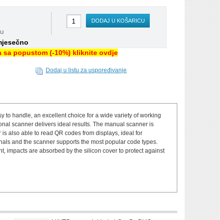
DODAJ U KOŠARICU
nu
mjesečno
na sa popustom (-10%) kliknite ovdje
Dodaj u listu za uspoređivanje
to handle, an excellent choice for a wide variety of working
ional scanner delivers ideal results. The manual scanner is
s also able to read QR codes from displays, ideal for
nals and the scanner supports the most popular code types.
, impacts are absorbed by the silicon cover to protect against