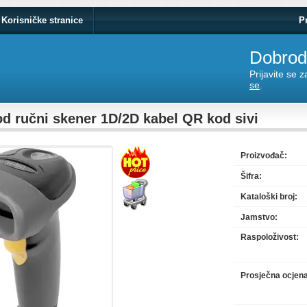
Korisničke stranice
P
Dobrodo
Prijavite se 
se
.
d ručni skener 1D/2D kabel QR kod sivi
Proizvođač:
Šifra:
Kataloški broj:
Jamstvo:
Raspoloživost:
Prosječna ocjen