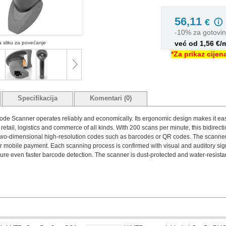
56,11
€
-10% za gotovi
već od 1,56 €/
na sliku za povećanje
*Za prikaz cije
Specifikacija
Komentari (0)
e Scanner operates reliably and economically. Its ergonomic design makes it easy 
etail, logistics and commerce of all kinds. With 200 scans per minute, this bidirect
 two-dimensional high-resolution codes such as barcodes or QR codes. The scanner i
 mobile payment. Each scanning process is confirmed with visual and auditory sig
e even faster barcode detection. The scanner is dust-protected and water-resistant