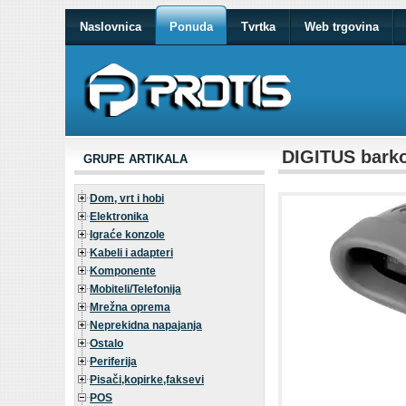
Naslovnica
Ponuda
Tvrtka
Web trgovina
DIGITUS barko
GRUPE ARTIKALA
Dom, vrt i hobi
Elektronika
Igraće konzole
Kabeli i adapteri
Komponente
Mobiteli/Telefonija
Mrežna oprema
Neprekidna napajanja
Ostalo
Periferija
Pisači,kopirke,faksevi
POS