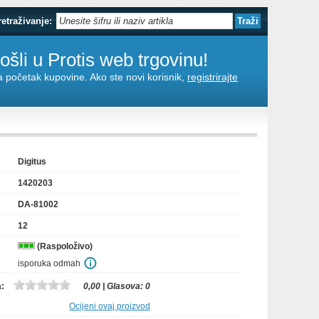
retraživanje:
šli u Protis web trgovinu!
za početak kupovine. Ako ste novi korisnik,
registrirajte
Digitus
1420203
DA-81002
12
(Raspoloživo)
isporuka odmah
a:
0,00
| Glasova:
0
Ocijeni ovaj proizvod