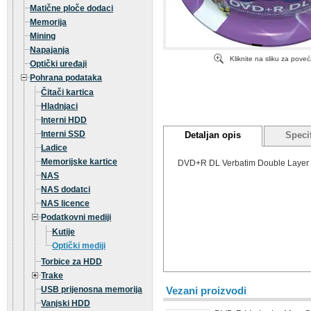
Matične ploče dodaci
Memorija
Mining
Napajanja
Kliknite na sliku za pove
Optički uređaji
Pohrana podataka
Čitači kartica
Hladnjaci
Interni HDD
Interni SSD
Detaljan opis
Specif
Ladice
Memorijske kartice
DVD+R DL Verbatim Double Layer 8
NAS
NAS dodatci
NAS licence
Podatkovni mediji
Kutije
Optički mediji
Torbice za HDD
Trake
USB prijenosna memorija
Vezani proizvodi
Vanjski HDD