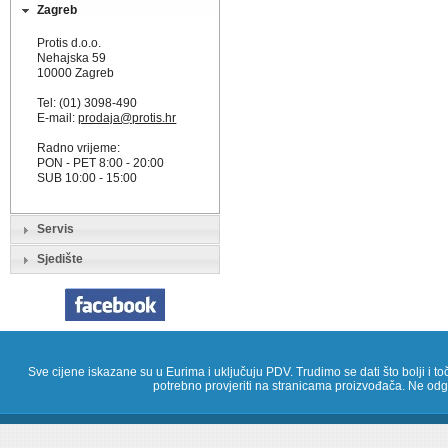
Zagreb
Protis d.o.o.
Nehajska 59
10000 Zagreb
Tel: (01) 3098-490
E-mail:
prodaja@protis.hr
Radno vrijeme:
PON - PET 8:00 - 20:00
SUB 10:00 - 15:00
Servis
Sjedište
Sve cijene iskazane su u Eurima i uključuju PDV. Trudimo se dati što bolji i toč
potrebno provjeriti na stranicama proizvođača. Ne odg