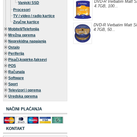
DVD-R Verbatim Matt Sil
Vanjski SSD
4.7GB, 100...
Procesori
TV / video / radio kartice
Zvučne kartice
DVD-R Verbatim Matt Sil
Mobiteli/Telefonija
4.7GB, 50...
Mrežna oprema
Neprekidna napajanja
Ostalo
Periferija
Pisači,kopirke,faksevi
POS
Računala
Software
Sport
Televizori i oprema
Uredska oprema
NAČINI PLAĆANJA
KONTAKT