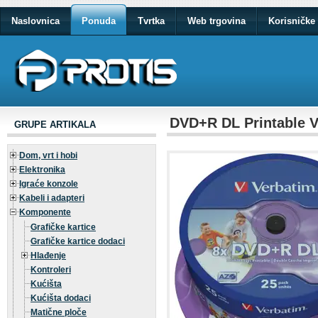
Naslovnica
Ponuda
Tvrtka
Web trgovina
Korisničke 
DVD+R DL Printable V
GRUPE ARTIKALA
Dom, vrt i hobi
Elektronika
Igraće konzole
Kabeli i adapteri
Komponente
Grafičke kartice
Grafičke kartice dodaci
Hlađenje
Kontroleri
Kućišta
Kućišta dodaci
Matične ploče