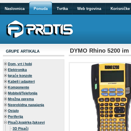
Naslovnica
Ponuda
Tvrtka
Web trgovina
Korisničke 
DYMO Rhino 5200 im 
GRUPE ARTIKALA
Dom, vrt i hobi
Elektronika
Igraće konzole
Kabeli i adapteri
Komponente
Mobiteli/Telefonija
Mrežna oprema
Neprekidna napajanja
Ostalo
Periferija
Pisači,kopirke,faksevi
3D Pisači