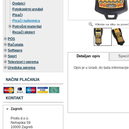
Dodatci
Fotokopirni uređaji
Pisači
Pisači naljepnica
Kliknite na sliku za pove
Potrošni materijal
Rezači ploteri
POS
Računala
Software
Detaljan opis
Specif
Sport
Televizori i oprema
Uredska oprema
Opis je u izradi, do tada informaci
NAČINI PLAĆANJA
KONTAKT
Zagreb
Protis d.o.o.
Nehajska 59
10000 Zagreb