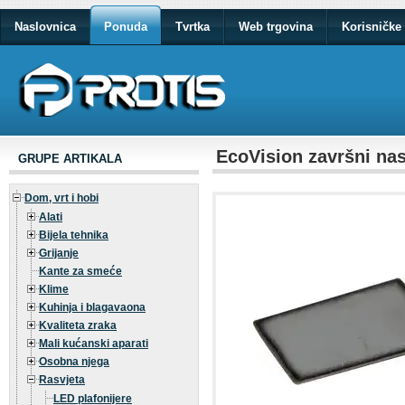
Naslovnica
Ponuda
Tvrtka
Web trgovina
Korisničke 
EcoVision završni na
GRUPE ARTIKALA
Dom, vrt i hobi
Alati
Bijela tehnika
Grijanje
Kante za smeće
Klime
Kuhinja i blagavaona
Kvaliteta zraka
Mali kućanski aparati
Osobna njega
Rasvjeta
LED plafonijere