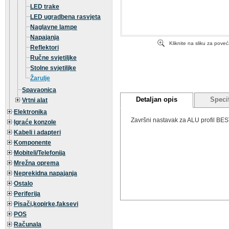
LED trake
LED ugradbena rasvjeta
Naglavne lampe
Napajanja
Kliknite na sliku za pove
Reflektori
Ručne svjetiljke
Stolne svjetiljke
Žarulje
Spavaonica
Detaljan opis
Specif
Vrtni alat
Elektronika
Završni nastavak za ALU profil BE
Igraće konzole
Kabeli i adapteri
Komponente
Mobiteli/Telefonija
Mrežna oprema
Neprekidna napajanja
Ostalo
Periferija
Pisači,kopirke,faksevi
POS
Računala