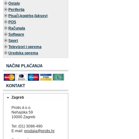
Ostalo
Periferija
Pisači,kopirke,faksevi
POS
Računala
Software
Sport
Televizori i oprema
Uredska oprema
NAČINI PLAĆANJA
KONTAKT
Zagreb
Protis d.o.o.
Nehajska 59
10000 Zagreb
Tel: (01) 3098-490
E-mail:
prodaja@protis.hr