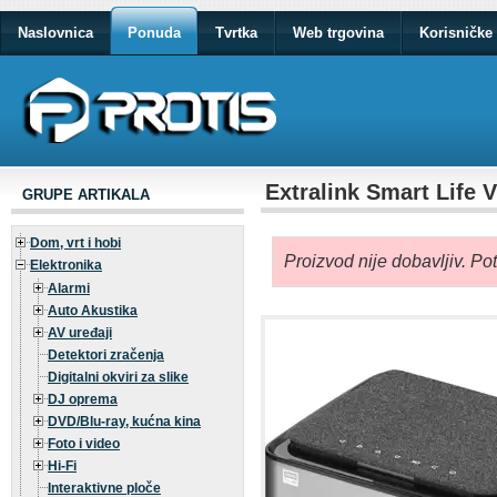
Naslovnica
Ponuda
Tvrtka
Web trgovina
Korisničke 
Extralink Smart Life 
GRUPE ARTIKALA
Dom, vrt i hobi
Proizvod nije dobavljiv. Po
Elektronika
Alarmi
Auto Akustika
AV uređaji
Detektori zračenja
Digitalni okviri za slike
DJ oprema
DVD/Blu-ray, kućna kina
Foto i video
Hi-Fi
Interaktivne ploče