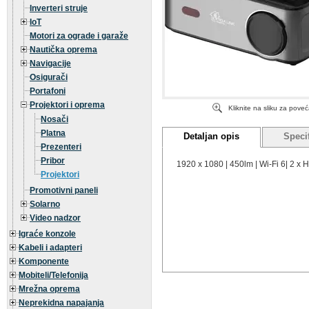
Inverteri struje
IoT
Motori za ograde i garaže
Nautička oprema
Navigacije
Osigurači
Portafoni
Projektori i oprema
Kliknite na sliku za pove
Nosači
Platna
Detaljan opis
Specif
Prezenteri
Pribor
1920 x 1080 | 450lm | Wi-Fi 6| 2 x 
Projektori
Promotivni paneli
Solarno
Video nadzor
Igraće konzole
Kabeli i adapteri
Komponente
Mobiteli/Telefonija
Mrežna oprema
Neprekidna napajanja