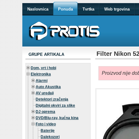
Naslovnica
Ponuda
Tvrtka
Web trgovina
Filter Nikon 
GRUPE ARTIKALA
Dom, vrt i hobi
Proizvod nije dob
Elektronika
Alarmi
Auto Akustika
AV uređaji
Detektori zračenja
Digitalni okviri za slike
DJ oprema
DVD/Blu-ray, kućna kina
Foto i video
Baterije
Dalekozori