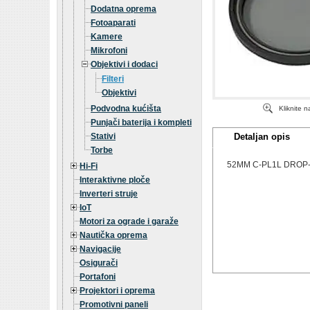
Dodatna oprema
Fotoaparati
Kamere
Mikrofoni
Objektivi i dodaci
Filteri
Objektivi
Podvodna kućišta
Kliknite 
Punjači baterija i kompleti
Stativi
Detaljan opis
Torbe
52MM C-PL1L DROP-
Hi-Fi
Interaktivne ploče
Inverteri struje
IoT
Motori za ograde i garaže
Nautička oprema
Navigacije
Osigurači
Portafoni
Projektori i oprema
Promotivni paneli