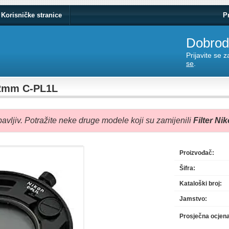
Korisničke stranice
P
Dobrodo
Prijavite se 
se
.
52mm C-PL1L
avljiv. Potražite neke druge modele koji su zamijenili
Filter N
Proizvođač:
Šifra:
Kataloški broj:
Jamstvo:
Prosječna ocjen