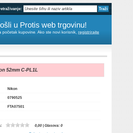
retraživanje:
šli u Protis web trgovinu!
za početak kupovine. Ako ste novi korisnik,
registrirajte
ikon 52mm C-PL1L
Nikon
0790525
FTA07501
a:
0,00
| Glasova:
0