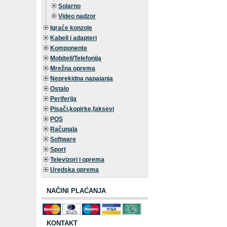
Solarno
Video nadzor
Igraće konzole
Kabeli i adapteri
Komponente
Mobiteli/Telefonija
Mrežna oprema
Neprekidna napajanja
Ostalo
Periferija
Pisači,kopirke,faksevi
POS
Računala
Software
Sport
Televizori i oprema
Uredska oprema
NAČINI PLAĆANJA
KONTAKT