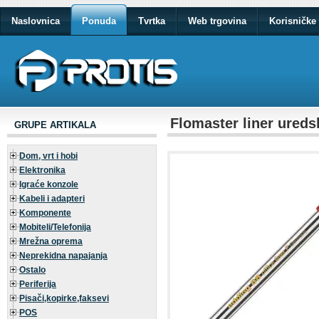
Naslovnica
Ponuda
Tvrtka
Web trgovina
Korisničke 
Flomaster liner ureds
GRUPE ARTIKALA
Dom, vrt i hobi
Elektronika
Igraće konzole
Kabeli i adapteri
Komponente
Mobiteli/Telefonija
Mrežna oprema
Neprekidna napajanja
Ostalo
Periferija
Pisači,kopirke,faksevi
POS