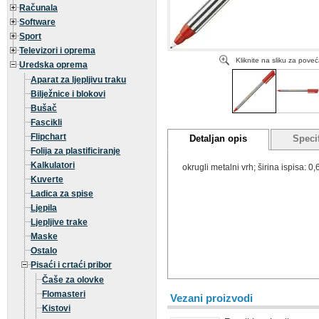
Računala
Software
Sport
Televizori i oprema
Kliknite na sliku za pove
Uredska oprema
Aparat za ljepljivu traku
Bilježnice i blokovi
Bušač
Fascikli
Flipchart
Detaljan opis
Specif
Folija za plastificiranje
Kalkulatori
okrugli metalni vrh; širina ispisa: 0
Kuverte
Ladica za spise
Ljepila
Ljepljive trake
Maske
Ostalo
Pisaći i crtaći pribor
Čaše za olovke
Flomasteri
Vezani proizvodi
Kistovi