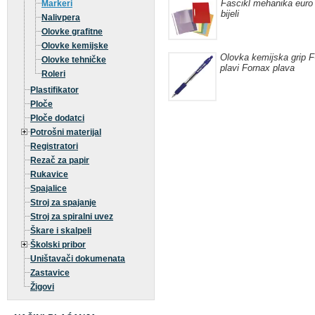
Fascikl mehanika euro
Markeri
bijeli
Nalivpera
Olovke grafitne
Olovke kemijske
Olovka kemijska grip F
Olovke tehničke
plavi Fornax plava
Roleri
Plastifikator
Ploče
Ploče dodatci
Potrošni materijal
Registratori
Rezač za papir
Rukavice
Spajalice
Stroj za spajanje
Stroj za spiralni uvez
Škare i skalpeli
Školski pribor
Uništavači dokumenata
Zastavice
Žigovi