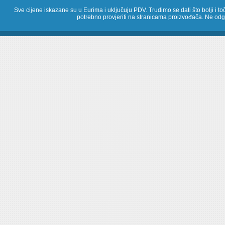
Sve cijene iskazane su u Eurima i uključuju PDV. Trudimo se dati što bolji i toč
potrebno provjeriti na stranicama proizvođača. Ne odg