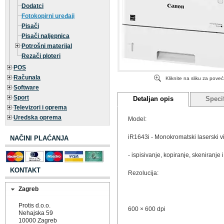
Dodatci
Fotokopirni uređaji
Pisači
Pisači naljepnica
Potrošni materijal
Rezači ploteri
POS
Računala
Kliknite na sliku za pove
Software
Sport
Detaljan opis
Specif
Televizori i oprema
Uredska oprema
Model:
iR1643i - Monokromatski laserski 
NAČINI PLAĆANJA
- ispisivanje, kopiranje, skeniranje i
KONTAKT
Rezolucija:
Zagreb
Protis d.o.o.
600 × 600 dpi
Nehajska 59
10000 Zagreb