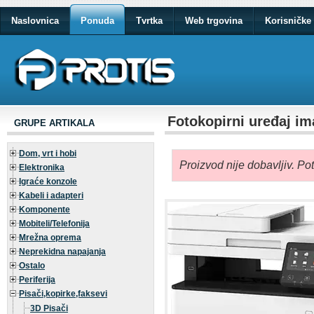
Naslovnica
Ponuda
Tvrtka
Web trgovina
Korisničke 
Fotokopirni uređaj 
GRUPE ARTIKALA
Dom, vrt i hobi
Proizvod nije dobavljiv. Po
Elektronika
Igraće konzole
Kabeli i adapteri
Komponente
Mobiteli/Telefonija
Mrežna oprema
Neprekidna napajanja
Ostalo
Periferija
Pisači,kopirke,faksevi
3D Pisači