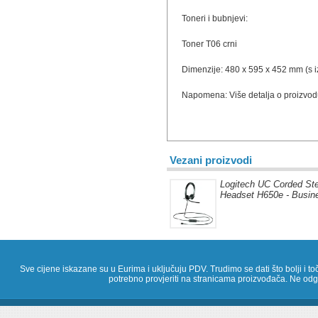
Toneri i bubnjevi:
Toner T06 crni
Dimenzije: 480 x 595 x 452 mm (s
Napomena: Više detalja o proizvo
Vezani proizvodi
Logitech UC Corded St
Headset H650e - Busi
Sve cijene iskazane su u Eurima i uključuju PDV. Trudimo se dati što bolji i toč
potrebno provjeriti na stranicama proizvođača. Ne odg