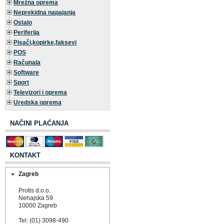
Mrežna oprema
Neprekidna napajanja
Ostalo
Periferija
Pisači,kopirke,faksevi
POS
Računala
Software
Sport
Televizori i oprema
Uredska oprema
NAČINI PLAĆANJA
KONTAKT
Zagreb
Protis d.o.o.
Nehajska 59
10000 Zagreb
Tel: (01) 3098-490