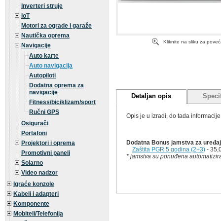
Inverteri struje
IoT
Motori za ograde i garaže
Nautička oprema
Kliknite na sliku za pove
Navigacije
Auto karte
Auto navigacija
Autopiloti
Dodatna oprema za
navigacije
Detaljan opis
Specif
Fitness/biciklizam/sport
Ručni GPS
Opis je u izradi, do tada informaci
Osigurači
Portafoni
Dodatna Bonus jamstva za uređaj 
Projektori i oprema
Zaštita PGR 5 godina (2+3)
- 35,
Promotivni paneli
* jamstva su ponuđena automatizira
Solarno
Video nadzor
Igraće konzole
Kabeli i adapteri
Komponente
Mobiteli/Telefonija