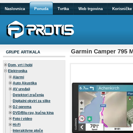
Naslovnica
Ponuda
Tvrtka
Web trgovina
Korisničke 
Garmin Camper 795 
GRUPE ARTIKALA
Dom, vrt i hobi
Elektronika
Alarmi
Auto Akustika
AV uređaji
Detektori zračenja
Digitalni okviri za slike
DJ oprema
DVD/Blu-ray, kućna kina
Foto i video
Hi-Fi
Interaktivne ploče