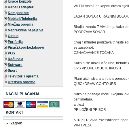
Igraće konzole
Wi-Fi® veza1 na kopnu otvara cijeli
Kabeli i adapteri
Komponente
JASAN SONAR U RAZNIM BOJAM
Mobiteli/Telefonija
Mrežna oprema
Birajte između 7 Vivid boja kako bis
Neprekidna napajanja
PODRŽAVA SONAR
Ostalo
Periferija
Ovaj fishfinder podržava tri vrst
Pisači,kopirke,faksevi
se zasebno).
OZNAČAVANJE TOČAKA
POS
Računala
Kako biste ulovili više ribe, trebat
Software
GPS VISOKE OSJETLJIVOSTI
Sport
Televizori i oprema
Planirajte i stvarajte rute s pomoću
Uredska oprema
QUICKDRAW CONTOURS
NAČINI PLAĆANJA
Nitko ne poznaje vode u kojima lov
centimetara.
alt text
PRILOŽENI PRIBOR
KONTAKT
STRIKER Vivid 7sv fishfinder ispor
Zagreb
WI-FI VEZA