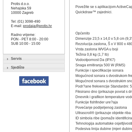
Protis d.o.o.
Povežite se s aplikacijom ActiveCap
Nehajska 59
Quickdraw™ zajednici.
10000 Zagreb
Tel: (01) 3098-490
E-mail:
prodaja@protis.hr
Općenito
Radno vrijeme:
Dimenzije 23,5 x 14,0 x 5,8 cm (9,3" 
PON - PET 8:00 - 20:00
SUB 10:00 - 15:00
Rezolucija zaslona, Š x V 800 x 48
Vrsta zaslona WVGA u boji
Težina 0,8 kg (1,7 lb)
Servis
Vodootpornost Da (IPX7)
Snaga emitiranja 500 W (RMS)
Sjedište
Funkcije i specifikacije sonara
Mogućnost sonara s dvostrukom fr
Mogućnost sonara s dvostrukim sn
Podr?ane frekvencije Standardni: 5
Fiksirano dno (prikazuje povrat s 
Dnevnik i grafikon temperature vod
Funkcije fishfinder ure?aja
Povećanje podijeljenog zaslona
Ultrascroll® (prikazuje objekte rib
ID simbola ribe (pomaže identificirat
Tehnologija automatske osjetljivos
Podesiva linija dubine (mjeri dubi