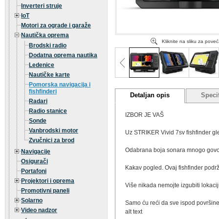
Inverteri struje
IoT
Motori za ograde i garaže
Nautička oprema
Kliknite na sliku za pove
Brodski radio
Dodatna oprema nautika
Ledenice
Nautičke karte
Pomorska navigacija i
fishfinderi
Detaljan opis
Specif
Radari
Radio stanice
IZBOR JE VAŠ
Sonde
Vanbrodski motor
Uz STRIKER Vivid 7sv fishfinder gle
Zvučnici za brod
Odabrana boja sonara mnogo govori 
Navigacije
Osigurači
Kakav pogled. Ovaj fishfinder podr
Portafoni
Projektori i oprema
Više nikada nemojte izgubiti lokac
Promotivni paneli
Solarno
Samo ću reći da sve ispod površine
Video nadzor
alt text