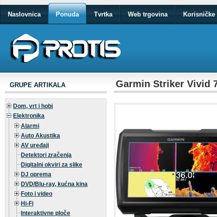
Naslovnica
Ponuda
Tvrtka
Web trgovina
Korisničke 
Garmin Striker Vivid
GRUPE ARTIKALA
Dom, vrt i hobi
Elektronika
Alarmi
Auto Akustika
AV uređaji
Detektori zračenja
Digitalni okviri za slike
DJ oprema
DVD/Blu-ray, kućna kina
Foto i video
Hi-Fi
Interaktivne ploče