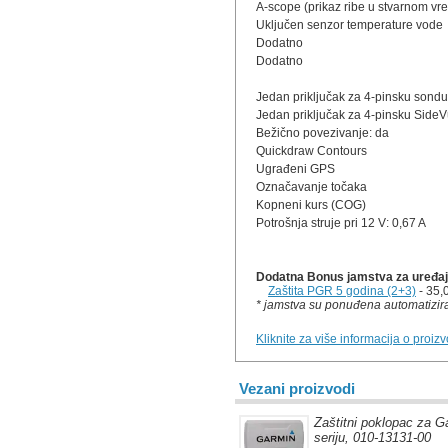
A-scope (prikaz ribe u stvarnom vr
Uključen senzor temperature vode
Dodatno
Dodatno
Jedan priključak za 4-pinsku sondu
Jedan priključak za 4-pinsku Side
Bežično povezivanje: da
Quickdraw Contours
Ugrađeni GPS
Označavanje točaka
Kopneni kurs (COG)
Potrošnja struje pri 12 V: 0,67 A
Dodatna Bonus jamstva za uređaj 
Zaštita PGR 5 godina (2+3)
- 35,
* jamstva su ponuđena automatizira
Kliknite za više informacija o proiz
Vezani proizvodi
Zaštitni poklopac za G
seriju, 010-13131-00