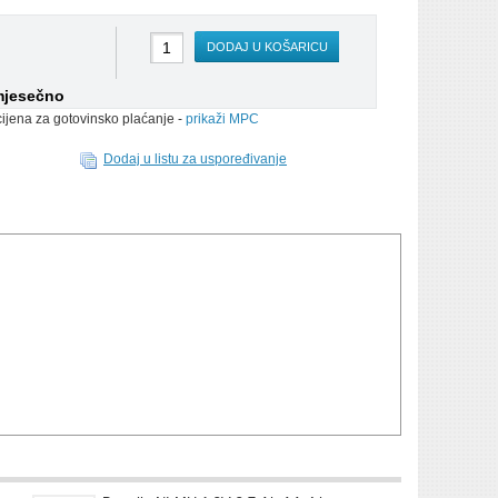
DODAJ U KOŠARICU
mjesečno
cijena za gotovinsko plaćanje -
prikaži MPC
Dodaj u listu za uspoređivanje