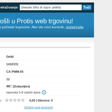
retraživanje:
šli u Protis web trgovinu!
za početak kupovine. Ako ste novi korisnik,
registrirajte
Gelid
1410331
CA-PWM-05
12
(Dobavljivo)
isporuka 5-8 radnih dana
a:
0,00
| Glasova:
0
Ocijeni ovaj proizvod