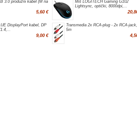
B 3.0 produžni kabel (M na
Miš LOGITECH Gaming G102
Lightsync, optički, 8000dpi,...
5,60 €
20,8
LUE DisplayPort kabel, DP
Transmedia 2x RCA-plug - 2x RCA-jack
1.4,...
5m
9,00 €
4,5