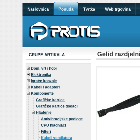
Naslovnica
Ponuda
Tvrtka
Web trgovina
Gelid razdjel
GRUPE ARTIKALA
Dom, vrt i hobi
Elektronika
Igraće konzole
Kabeli i adapteri
Komponente
Grafičke kartice
Grafičke kartice dodaci
Hlađenje
Antivibracijske podloge
CPU hladnjaci
Filteri
Kabeli ventilatora