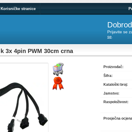
Korisničke stranice
P
Dobrodo
Prijavite se 
se
.
nik 3x 4pin PWM 30cm crna
Proizvođač:
Šifra:
Kataloški broj:
Jamstvo:
Raspoloživost:
Prosječna ocjen