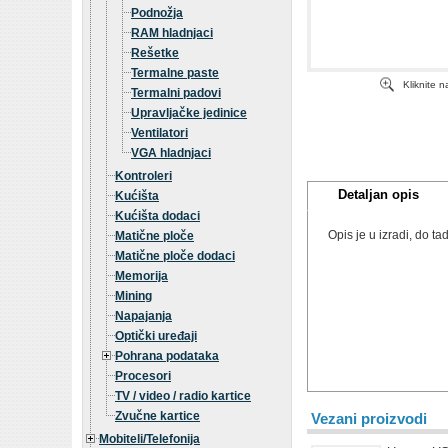
Podnožja
RAM hladnjaci
Rešetke
Termalne paste
Kliknite 
Termalni padovi
Upravljačke jedinice
Ventilatori
VGA hladnjaci
Kontroleri
Detaljan opis
Kućišta
Kućišta dodaci
Opis je u izradi, do 
Matične ploče
Matične ploče dodaci
Memorija
Mining
Napajanja
Optički uređaji
Pohrana podataka
Procesori
TV / video / radio kartice
Zvučne kartice
Vezani proizvodi
Mobiteli/Telefonija