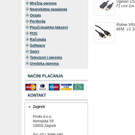
Ugreen US
Mrežna oprema
F) crni 1m
Neprekidna napajanja
Ostalo
Periferija
Roline VA
Pisači,kopirke,faksevi
M/M, v1.3/
POS
Računala
Software
Sport
Televizori i oprema
Uredska oprema
NAČINI PLAĆANJA
KONTAKT
Zagreb
Protis d.o.o.
Nehajska 59
10000 Zagreb
Tel: (01) 3098-490