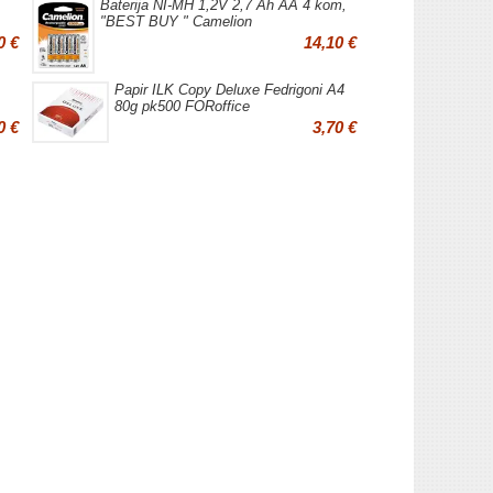
Baterija NI-MH 1,2V 2,7 Ah AA 4 kom,
"BEST BUY " Camelion
0 €
14,10 €
,
Papir ILK Copy Deluxe Fedrigoni A4
80g pk500 FORoffice
0 €
3,70 €