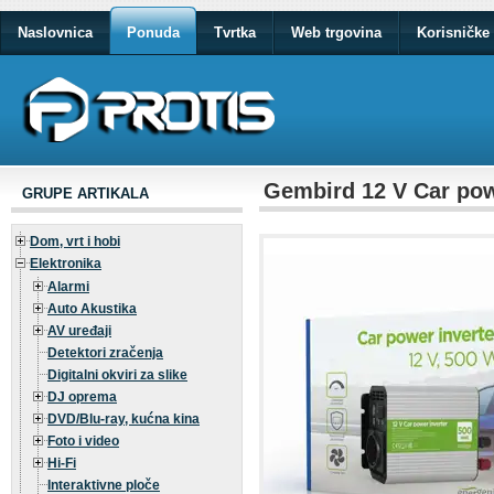
Naslovnica
Ponuda
Tvrtka
Web trgovina
Korisničke 
Gembird 12 V Car pow
GRUPE ARTIKALA
Dom, vrt i hobi
Elektronika
Alarmi
Auto Akustika
AV uređaji
Detektori zračenja
Digitalni okviri za slike
DJ oprema
DVD/Blu-ray, kućna kina
Foto i video
Hi-Fi
Interaktivne ploče