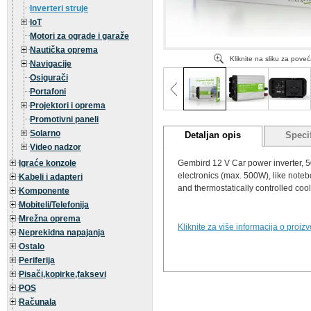
Inverteri struje
IoT
Motori za ograde i garaže
Nautička oprema
Kliknite na sliku za pove
Navigacije
Osigurači
Portafoni
Projektori i oprema
Promotivni paneli
Solarno
Detaljan opis
Specif
Video nadzor
Igraće konzole
Gembird 12 V Car power inverter, 5
electronics (max. 500W), like noteb
Kabeli i adapteri
and thermostatically controlled coo
Komponente
Mobiteli/Telefonija
Mrežna oprema
Kliknite za više informacija o proiz
Neprekidna napajanja
Ostalo
Periferija
Pisači,kopirke,faksevi
POS
Računala