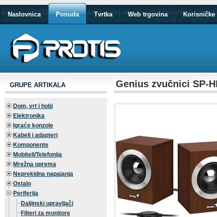
Naslovnica
Ponuda
Tvrtka
Web trgovina
Korisničke 
Genius zvučnici SP-
GRUPE ARTIKALA
Dom, vrt i hobi
Elektronika
Igraće konzole
Kabeli i adapteri
Komponente
Mobiteli/Telefonija
Mrežna oprema
Neprekidna napajanja
Ostalo
Periferija
Daljinski upravljači
Filteri za monitore