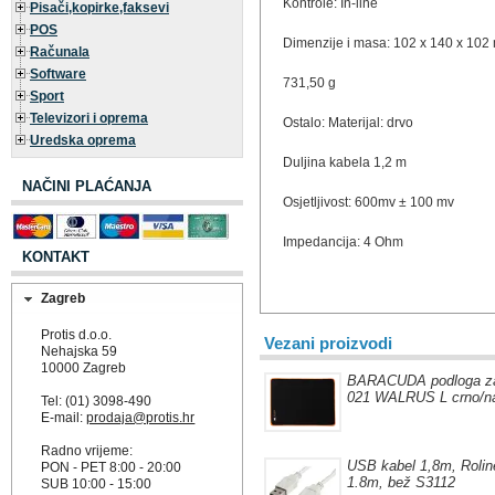
Kontrole: In-line
Pisači,kopirke,faksevi
POS
Dimenzije i masa: 102 x 140 x 10
Računala
Software
731,50 g
Sport
Televizori i oprema
Ostalo: Materijal: drvo
Uredska oprema
Duljina kabela 1,2 m
NAČINI PLAĆANJA
Osjetljivost: 600mv ± 100 mv
Impedancija: 4 Ohm
KONTAKT
Zagreb
Protis d.o.o.
Vezani proizvodi
Nehajska 59
10000 Zagreb
BARACUDA podloga z
021 WALRUS L crno/na
Tel: (01) 3098-490
E-mail:
prodaja@protis.hr
Radno vrijeme:
USB kabel 1,8m, Rolin
PON - PET 8:00 - 20:00
1.8m, bež S3112
SUB 10:00 - 15:00