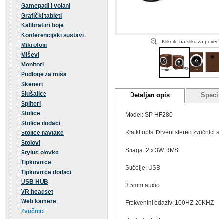
Gamepadi i volani
Grafički tableti
Kalibratori boje
Konferencijski sustavi
Kliknite na sliku za pove
Mikrofoni
Miševi
Monitori
Podloge za miša
Skeneri
Slušalice
Detaljan opis
Specif
Spliteri
Stolice
Model: SP-HF280
Stolice dodaci
Kratki opis: Drveni stereo zvučnici
Stolice navlake
Stolovi
Snaga: 2 x 3W RMS
Stylus olovke
Tipkovnice
Sučelje: USB
Tipkovnice dodaci
USB HUB
3.5mm audio
VR headset
Web kamere
Frekventni odaziv: 100HZ-20KHZ
Zvučnici