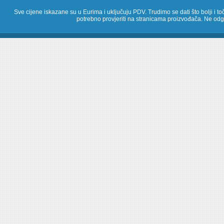
Sve cijene iskazane su u Eurima i uključuju PDV. Trudimo se dati što bolji i toč
potrebno provjeriti na stranicama proizvođača. Ne odg