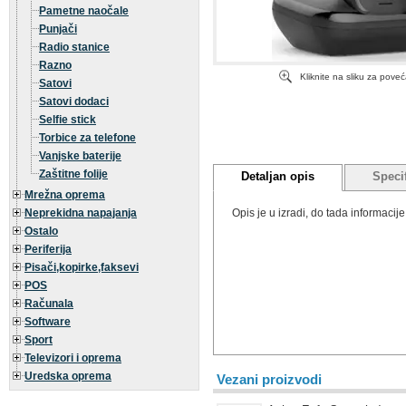
Pametne naočale
Punjači
Radio stanice
Razno
Kliknite na sliku za pove
Satovi
Satovi dodaci
Selfie stick
Torbice za telefone
Vanjske baterije
Zaštitne folije
Detaljan opis
Specif
Mrežna oprema
Neprekidna napajanja
Opis je u izradi, do tada informaci
Ostalo
Periferija
Pisači,kopirke,faksevi
POS
Računala
Software
Sport
Televizori i oprema
Uredska oprema
Vezani proizvodi