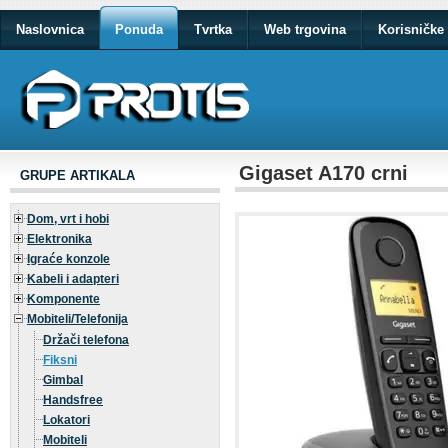
Naslovnica
Ponuda
Tvrtka
Web trgovina
Korisničke 
Gigaset A170 crni
GRUPE ARTIKALA
Dom, vrt i hobi
Elektronika
Igraće konzole
Kabeli i adapteri
Komponente
Mobiteli/Telefonija
Držači telefona
Fiksni
Gimbal
Handsfree
Lokatori
Mobiteli