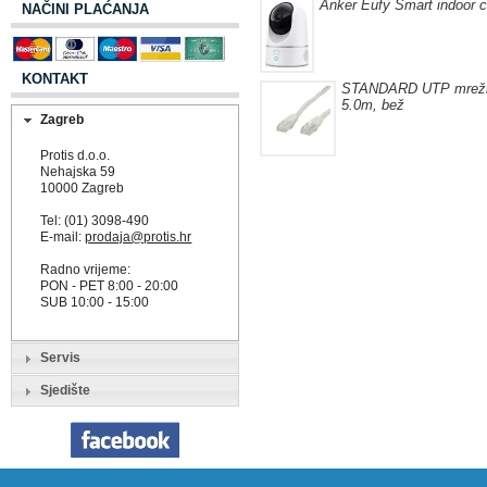
Anker Eufy Smart indoor 
NAČINI PLAĆANJA
KONTAKT
STANDARD UTP mrežni
5.0m, bež
Zagreb
Protis d.o.o.
Nehajska 59
10000 Zagreb
Tel: (01) 3098-490
E-mail:
prodaja@protis.hr
Radno vrijeme:
PON - PET 8:00 - 20:00
SUB 10:00 - 15:00
Servis
Sjedište